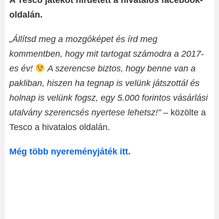
A Tesco játékot hirdetett a hivatalos facebook-
oldalán.
„Állítsd meg a mozgóképet és írd meg
kommentben, hogy mit tartogat számodra a 2017-
es év!
A szerencse biztos, hogy benne van a
pakliban, hiszen ha tegnap is velünk játszottál és
holnap is velünk fogsz, egy 5.000 forintos vásárlási
utalvány szerencsés nyertese lehetsz!”
– közölte a
Tesco a hivatalos oldalán.
Még több nyereményjáték itt.