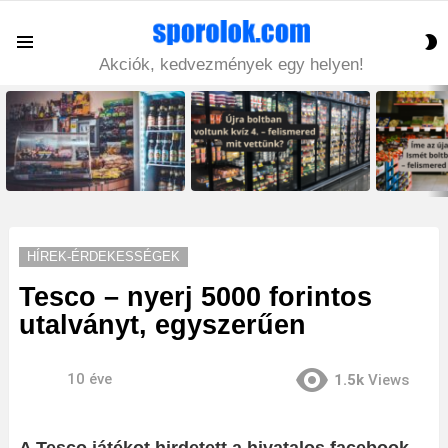
S
Menu
S
Akciók, kedvezmények egy helyen!
LATEST
STORIES
HÍREK-ÉRDEKESSÉGEK
Tesco – nyerj 5000 forintos
utalványt, egyszerűen
10 éve
1.5k
Views