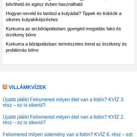
bővíthető és egész évben használható
Hogyan neveld és tanítsd a kutyádat? Tippek és trükkök a
sikeres kutyakiképzéshez
Kurkuma az arcbőrápolásban: gyengéd megoldás fakó és
érzékeny bőrre
Kurkuma a bőrápolásban: természetes trend az érzékeny és
problémás bőrre
VILLÁMKVÍZEK
Újabb játék! Felismered milyen étel van a fotón? KVÍZ 3.
rész – ez is sikerül?
Újabb játék! Felismered milyen étel van a fotón? KVÍZ 2.
rész – ez is sikerül?
Felismered milyen sütemény van a fotón? KVÍZ 6. rész – ezt