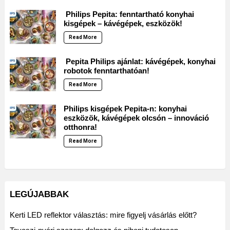
Philips Pepita: fenntartható konyhai
kisgépek – kávégépek, eszközök!
Read More
Pepita Philips ajánlat: kávégépek, konyhai
robotok fenntarthatóan!
Read More
Philips kisgépek Pepita-n: konyhai
eszközök, kávégépek olcsón – innováció
otthonra!
Read More
LEGÚJABBAK
Kerti LED reflektor választás: mire figyelj vásárlás előtt?