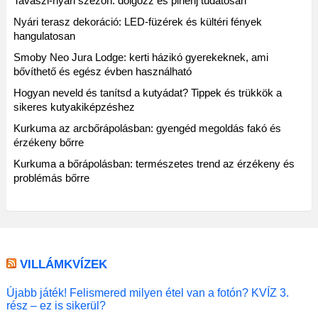
Tavaszi-nyári szezon: dolgozz és pihenj tudatosan
Nyári terasz dekoráció: LED-füzérek és kültéri fények
hangulatosan
Smoby Neo Jura Lodge: kerti házikó gyerekeknek, ami
bővíthető és egész évben használható
Hogyan neveld és tanítsd a kutyádat? Tippek és trükkök a
sikeres kutyakiképzéshez
Kurkuma az arcbőrápolásban: gyengéd megoldás fakó és
érzékeny bőrre
Kurkuma a bőrápolásban: természetes trend az érzékeny és
problémás bőrre
VILLÁMKVÍZEK
Újabb játék! Felismered milyen étel van a fotón? KVÍZ 3.
rész – ez is sikerül?