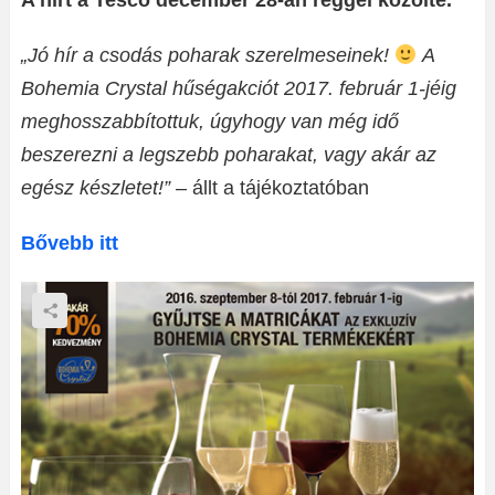
A hírt a Tesco december 28-án reggel közölte.
„Jó hír a csodás poharak szerelmeseinek!
A
Bohemia Crystal hűségakciót 2017. február 1-jéig
meghosszabbítottuk, úgyhogy van még idő
beszerezni a legszebb poharakat, vagy akár az
egész készletet!”
– állt a tájékoztatóban
Bővebb itt