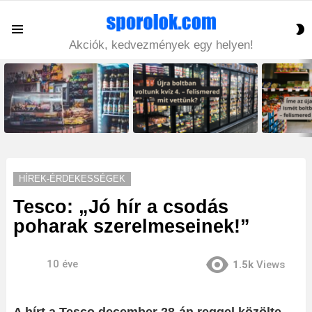
S
Menu
S
Akciók, kedvezmények egy helyen!
LATEST
STORIES
HÍREK-ÉRDEKESSÉGEK
Tesco: „Jó hír a csodás
poharak szerelmeseinek!”
10 éve
1.5k
Views