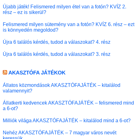
Újabb játék! Felismered milyen étel van a fotón? KVÍZ 2.
rész – ez is sikerül?
Felismered milyen sütemény van a fotón? KVÍZ 6. rész – ezt
is könnyedén megoldod?
Újra 6 találós kérdés, tudod a válaszokat? 4. rész
Újra 6 találós kérdés, tudod a válaszokat? 3. rész
AKASZTÓFA JÁTÉKOK
Állatos közmondások AKASZTÓFAJÁTÉK – kitalálod
valamennyit?
Állatkerti kedvencek AKASZTÓFAJÁTÉK – felismered mind
a 6-ot?
Milliók világa AKASZTÓFAJÁTÉK – kitalálod mind a 6-ot?
Nehéz AKASZTÓFAJÁTÉK – 7 magyar város nevét
keressük