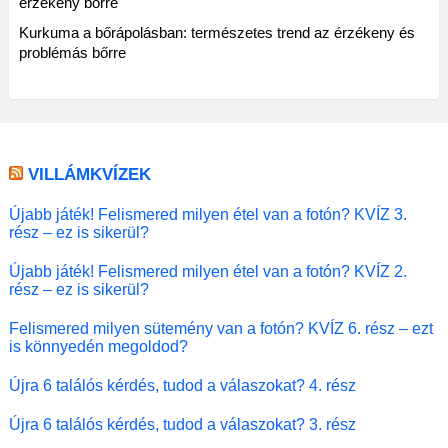
érzékeny bőrre
Kurkuma a bőrápolásban: természetes trend az érzékeny és
problémás bőrre
VILLÁMKVÍZEK
Újabb játék! Felismered milyen étel van a fotón? KVÍZ 3.
rész – ez is sikerül?
Újabb játék! Felismered milyen étel van a fotón? KVÍZ 2.
rész – ez is sikerül?
Felismered milyen sütemény van a fotón? KVÍZ 6. rész – ezt
is könnyedén megoldod?
Újra 6 találós kérdés, tudod a válaszokat? 4. rész
Újra 6 találós kérdés, tudod a válaszokat? 3. rész