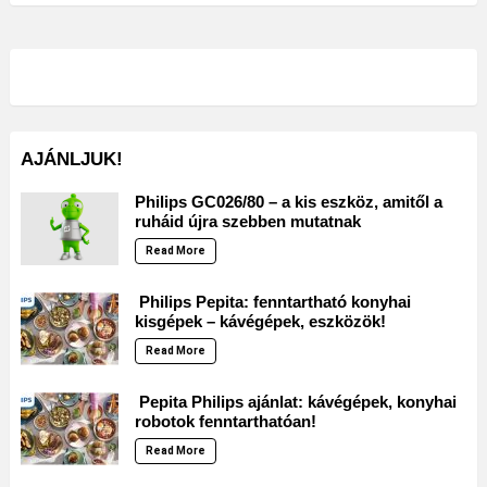
AJÁNLJUK!
Philips GC026/80 – a kis eszköz, amitől a
ruháid újra szebben mutatnak
Read More
Philips Pepita: fenntartható konyhai
kisgépek – kávégépek, eszközök!
Read More
Pepita Philips ajánlat: kávégépek, konyhai
robotok fenntarthatóan!
Read More