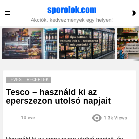
S
Menu
S
Akciók, kedvezmények egy helyen!
LATEST
STORIES
LEVES
RECEPTEK
Tesco – használd ki az
eperszezon utolsó napjait
10 éve
1.3k
Views