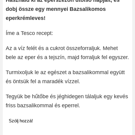
Használd ki az eperszezon utolsó napjait, és
dobj össze egy mennyei Bazsalikomos
eperkrémleves!
Íme a Tesco recept:
Az a víz felét és a cukrot összeforraljuk. Mehet
bele az eper és a tejszín, majd forraljuk fel egyszer.
Turmixoljuk le az egészet a bazsalikommal együtt
és öntsük fel a maradék vízzel.
Tegyük be hűtőbe és jéghidegen tálaljuk egy kevés
friss bazsalikommal és eperrel.
Szólj hozzá!