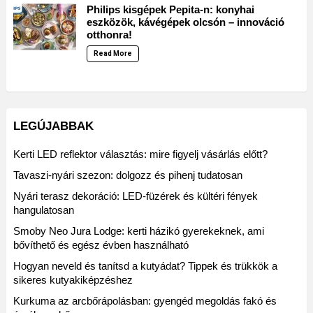
Philips kisgépek Pepita-n: konyhai
eszközök, kávégépek olcsón – innováció
otthonra!
Read More
LEGÚJABBAK
Kerti LED reflektor választás: mire figyelj vásárlás előtt?
Tavaszi-nyári szezon: dolgozz és pihenj tudatosan
Nyári terasz dekoráció: LED-füzérek és kültéri fények
hangulatosan
Smoby Neo Jura Lodge: kerti házikó gyerekeknek, ami
bővíthető és egész évben használható
Hogyan neveld és tanítsd a kutyádat? Tippek és trükkök a
sikeres kutyakiképzéshez
Kurkuma az arcbőrápolásban: gyengéd megoldás fakó és