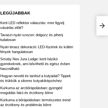
LEGÚJABBAK
Kerti LED reflektor választás: mire figyelj
JYSK
most
vásárlás előtt?
Tavaszi-nyári szezon: dolgozz és pihenj
tudatosan
Nyári terasz dekoráció: LED-füzérek és kültéri
fények hangulatosan
Smoby Neo Jura Lodge: kerti házikó
gyerekeknek, ami bővíthető és egész évben
használható
Hogyan neveld és tanítsd a kutyádat? Tippek
és trükkök a sikeres kutyakiképzéshez
Kurkuma az arcbőrápolásban: gyengéd
megoldás fakó és érzékeny bőrre
Kurkuma a bőrápolásban: természetes trend
az érzékeny és problémás bőrre