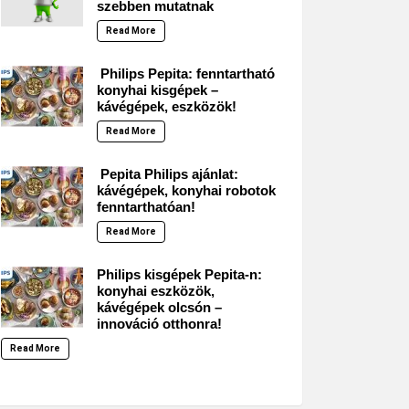
szebben mutatnak
Read More
Philips Pepita: fenntartható
konyhai kisgépek –
kávégépek, eszközök!
Read More
Pepita Philips ajánlat:
kávégépek, konyhai robotok
fenntarthatóan!
Read More
Philips kisgépek Pepita-n:
konyhai eszközök,
kávégépek olcsón –
innováció otthonra!
Read More