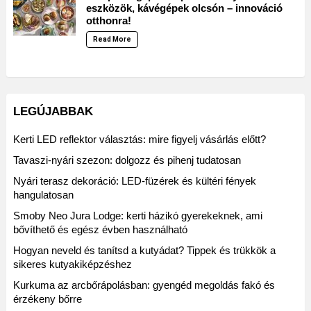
eszközök, kávégépek olcsón – innováció
otthonra!
Read More
LEGÚJABBAK
Kerti LED reflektor választás: mire figyelj vásárlás előtt?
Tavaszi-nyári szezon: dolgozz és pihenj tudatosan
Nyári terasz dekoráció: LED-füzérek és kültéri fények
hangulatosan
Smoby Neo Jura Lodge: kerti házikó gyerekeknek, ami
bővíthető és egész évben használható
Hogyan neveld és tanítsd a kutyádat? Tippek és trükkök a
sikeres kutyakiképzéshez
Kurkuma az arcbőrápolásban: gyengéd megoldás fakó és
érzékeny bőrre