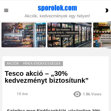
S
Menu
S
Akciók, kedvezmények egy helyen!
LATEST
STORIES
AKCIÓK
HÍREK-ÉRDEKESSÉGEK
Tesco akció – „30%
kedvezményt biztosítunk”
10 éve
1.8k
Views