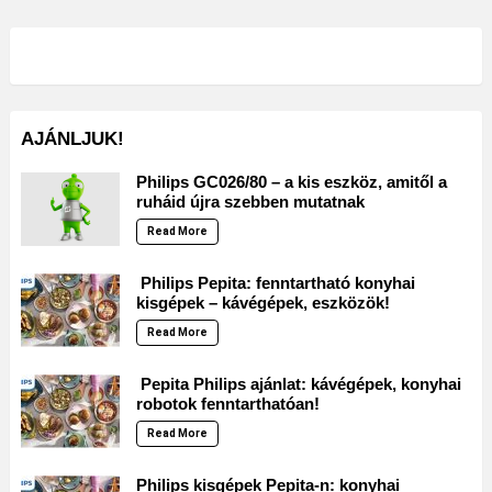
AJÁNLJUK!
Philips GC026/80 – a kis eszköz, amitől a
ruháid újra szebben mutatnak
Read More
Philips Pepita: fenntartható konyhai
kisgépek – kávégépek, eszközök!
Read More
Pepita Philips ajánlat: kávégépek, konyhai
robotok fenntarthatóan!
Read More
Philips kisgépek Pepita-n: konyhai