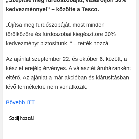
„Szépítse meg fürdőszobáját, vásároljon 30%
kedvezménnyel” – közölte a Tesco.
„Újítsa meg fürdőszobáját, most minden
törölközőre és fürdőszobai kiegészítőre 30%
kedvezményt biztosítunk. ” – tették hozzá.
Az ajánlat szeptember 22. és október 6. között, a
készlet erejéig érvényes. A választét áruházanként
eltérő. Az ajánlat a már akcióban és kiárusításban
lévő termékekre nem vonatkozik.
Bővebb ITT
Szólj hozzá!