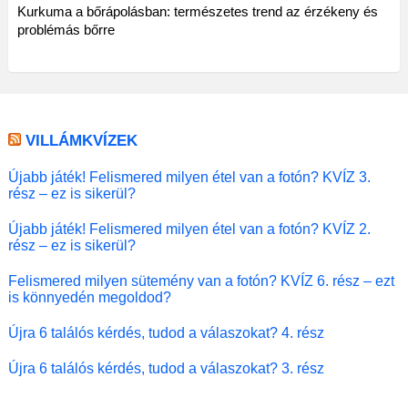
Kurkuma a bőrápolásban: természetes trend az érzékeny és
problémás bőrre
VILLÁMKVÍZEK
Újabb játék! Felismered milyen étel van a fotón? KVÍZ 3.
rész – ez is sikerül?
Újabb játék! Felismered milyen étel van a fotón? KVÍZ 2.
rész – ez is sikerül?
Felismered milyen sütemény van a fotón? KVÍZ 6. rész – ezt
is könnyedén megoldod?
Újra 6 találós kérdés, tudod a válaszokat? 4. rész
Újra 6 találós kérdés, tudod a válaszokat? 3. rész