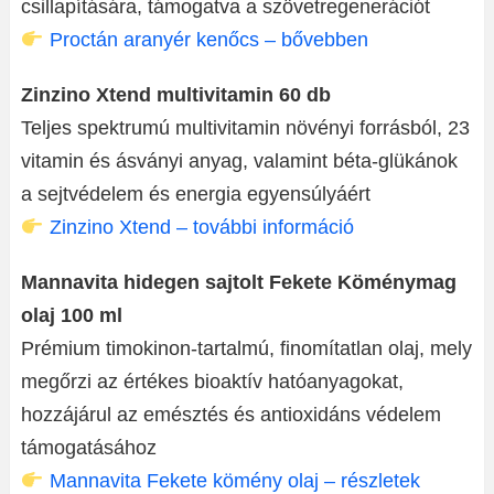
csillapítására, támogatva a szövetregenerációt
Proctán aranyér kenőcs – bővebben
Zinzino Xtend multivitamin 60 db
Teljes spektrumú multivitamin növényi forrásból, 23
vitamin és ásványi anyag, valamint béta-glükánok
a sejtvédelem és energia egyensúlyáért
Zinzino Xtend – további információ
Mannavita hidegen sajtolt Fekete Köménymag
olaj 100 ml
Prémium timokinon-tartalmú, finomítatlan olaj, mely
megőrzi az értékes bioaktív hatóanyagokat,
hozzájárul az emésztés és antioxidáns védelem
támogatásához
Mannavita Fekete kömény olaj – részletek