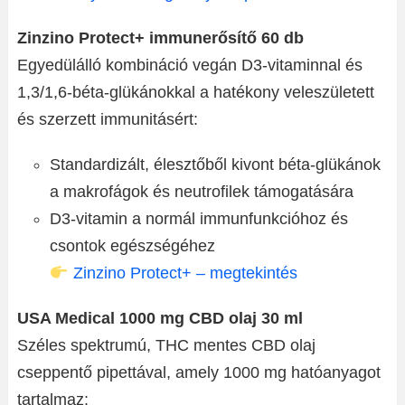
Zinzino Protect+ immunerősítő 60 db
Egyedülálló kombináció vegán D3-vitaminnal és
1,3/1,6-béta-glükánokkal a hatékony veleszületett
és szerzett immunitásért:
Standardizált, élesztőből kivont béta-glükánok
a makrofágok és neutrofilek támogatására
D3-vitamin a normál immunfunkcióhoz és
csontok egészségéhez
Zinzino Protect+ – megtekintés
USA Medical 1000 mg CBD olaj 30 ml
Széles spektrumú, THC mentes CBD olaj
cseppentő pipettával, amely 1000 mg hatóanyagot
tartalmaz: