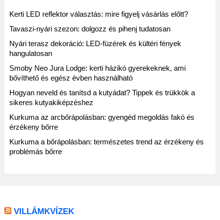
Kerti LED reflektor választás: mire figyelj vásárlás előtt?
Tavaszi-nyári szezon: dolgozz és pihenj tudatosan
Nyári terasz dekoráció: LED-füzérek és kültéri fények
hangulatosan
Smoby Neo Jura Lodge: kerti házikó gyerekeknek, ami
bővíthető és egész évben használható
Hogyan neveld és tanítsd a kutyádat? Tippek és trükkök a
sikeres kutyakiképzéshez
Kurkuma az arcbőrápolásban: gyengéd megoldás fakó és
érzékeny bőrre
Kurkuma a bőrápolásban: természetes trend az érzékeny és
problémás bőrre
VILLÁMKVÍZEK