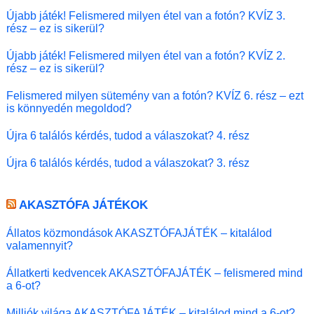
Újabb játék! Felismered milyen étel van a fotón? KVÍZ 3.
rész – ez is sikerül?
Újabb játék! Felismered milyen étel van a fotón? KVÍZ 2.
rész – ez is sikerül?
Felismered milyen sütemény van a fotón? KVÍZ 6. rész – ezt
is könnyedén megoldod?
Újra 6 találós kérdés, tudod a válaszokat? 4. rész
Újra 6 találós kérdés, tudod a válaszokat? 3. rész
AKASZTÓFA JÁTÉKOK
Állatos közmondások AKASZTÓFAJÁTÉK – kitalálod
valamennyit?
Állatkerti kedvencek AKASZTÓFAJÁTÉK – felismered mind
a 6-ot?
Milliók világa AKASZTÓFAJÁTÉK – kitalálod mind a 6-ot?