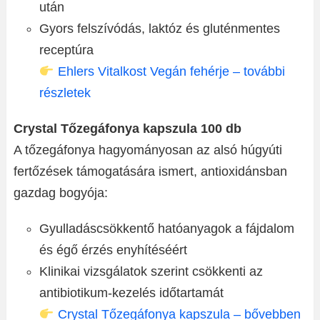
után
Gyors felszívódás, laktóz és gluténmentes
receptúra
Ehlers Vitalkost Vegán fehérje – további
részletek
Crystal Tőzegáfonya kapszula 100 db
A tőzegáfonya hagyományosan az alsó húgyúti
fertőzések támogatására ismert, antioxidánsban
gazdag bogyója:
Gyulladáscsökkentő hatóanyagok a fájdalom
és égő érzés enyhítéséért
Klinikai vizsgálatok szerint csökkenti az
antibiotikum-kezelés időtartamát
Crystal Tőzegáfonya kapszula – bővebben