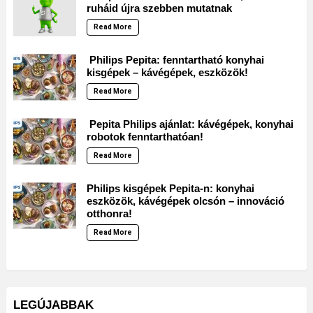
ruháid újra szebben mutatnak
Read More
Philips Pepita: fenntartható konyhai
kisgépek – kávégépek, eszközök!
Read More
Pepita Philips ajánlat: kávégépek, konyhai
robotok fenntarthatóan!
Read More
Philips kisgépek Pepita-n: konyhai
eszközök, kávégépek olcsón – innováció
otthonra!
Read More
LEGÚJABBAK