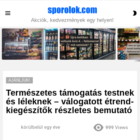
S
Menu
S
Akciók, kedvezmények egy helyen!
LATEST
STORIES
AJÁNLJUK!
Természetes támogatás testnek
és léleknek – válogatott étrend-
kiegészítők részletes bemutató
körülbelül egy éve
999
Views