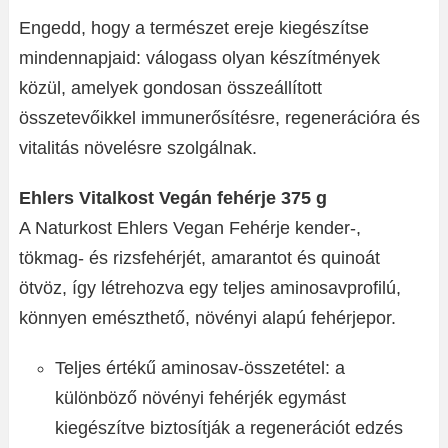
Engedd, hogy a természet ereje kiegészítse
mindennapjaid: válogass olyan készítmények
közül, amelyek gondosan összeállított
összetevőikkel immunerősítésre, regenerációra és
vitalitás növelésre szolgálnak.
Ehlers Vitalkost Vegán fehérje 375 g
A Naturkost Ehlers Vegan Fehérje kender-,
tökmag- és rizsfehérjét, amarantot és quinoát
ötvöz, így létrehozva egy teljes aminosavprofilú,
könnyen emészthető, növényi alapú fehérjepor.
Teljes értékű aminosav-összetétel: a
különböző növényi fehérjék egymást
kiegészítve biztosítják a regenerációt edzés