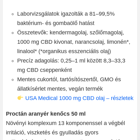
Laborvizsgálatok igazolták a 81–99,5%
baktérium- és gombaölő hatást
Összetevők: kendermagolaj, szőlőmagolaj,
1000 mg CBD kivonat, narancsolaj, limonén*,
linalool* (*organikus esszenciális olaj)
Precíz adagolás: 0,25–1 ml között 8,3–33,3
mg CBD cseppenként
Mentes cukortól, tartósítószertől, GMO és
állatkísérlet mentes, vegán termék
USA Medical 1000 mg CBD olaj – részletek
Proctán aranyér kenőcs 50 ml
Növényi komplexum 13 komponenssel a végbél
irritáció, viszketés és gyulladás gyors