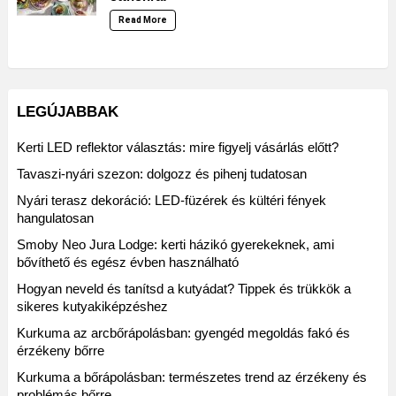
Read More
LEGÚJABBAK
Kerti LED reflektor választás: mire figyelj vásárlás előtt?
Tavaszi-nyári szezon: dolgozz és pihenj tudatosan
Nyári terasz dekoráció: LED-füzérek és kültéri fények
hangulatosan
Smoby Neo Jura Lodge: kerti házikó gyerekeknek, ami
bővíthető és egész évben használható
Hogyan neveld és tanítsd a kutyádat? Tippek és trükkök a
sikeres kutyakiképzéshez
Kurkuma az arcbőrápolásban: gyengéd megoldás fakó és
érzékeny bőrre
Kurkuma a bőrápolásban: természetes trend az érzékeny és
problémás bőrre