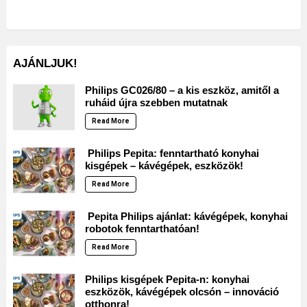
AJÁNLJUK!
Philips GC026/80 – a kis eszköz, amitől a
ruháid újra szebben mutatnak
Read More
Philips Pepita: fenntartható konyhai
kisgépek – kávégépek, eszközök!
Read More
Pepita Philips ajánlat: kávégépek, konyhai
robotok fenntarthatóan!
Read More
Philips kisgépek Pepita-n: konyhai
eszközök, kávégépek olcsón – innováció
otthonra!