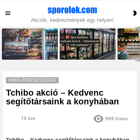
S
Menu
S
Akciók, kedvezmények egy helyen!
LATEST
STORIES
HÍREK-ÉRDEKESSÉGEK
Tchibo akció – Kedvenc
segítőtársaink a konyhában
10 éve
999
Views