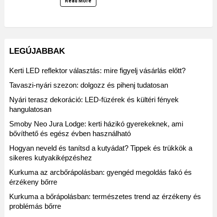
Read More
LEGÚJABBAK
Kerti LED reflektor választás: mire figyelj vásárlás előtt?
Tavaszi-nyári szezon: dolgozz és pihenj tudatosan
Nyári terasz dekoráció: LED-füzérek és kültéri fények
hangulatosan
Smoby Neo Jura Lodge: kerti házikó gyerekeknek, ami
bővíthető és egész évben használható
Hogyan neveld és tanítsd a kutyádat? Tippek és trükkök a
sikeres kutyakiképzéshez
Kurkuma az arcbőrápolásban: gyengéd megoldás fakó és
érzékeny bőrre
Kurkuma a bőrápolásban: természetes trend az érzékeny és
problémás bőrre