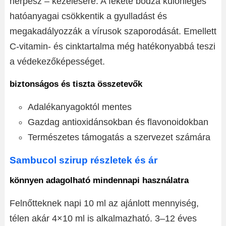
herpesz – kezelésére. A fekete bodza különleges
hatóanyagai csökkentik a gyulladást és
megakadályozzák a vírusok szaporodását. Emellett
C-vitamin- és cinktartalma még hatékonyabbá teszi
a védekezőképességet.
biztonságos és tiszta összetevők
Adalékanyagoktól mentes
Gazdag antioxidánsokban és flavonoidokban
Természetes támogatás a szervezet számára
Sambucol szirup részletek és ár
könnyen adagolható mindennapi használatra
Felnőtteknek napi 10 ml az ajánlott mennyiség,
télen akár 4×10 ml is alkalmazható. 3–12 éves