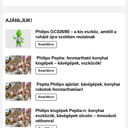
AJÁNLJUK!
Philips GC026/80 – a kis eszköz, amitől a
ruháid újra szebben mutatnak
Read More
Philips Pepita: fenntartható konyhai
kisgépek – kávégépek, eszközök!
Read More
Pepita Philips ajánlat: kávégépek, konyhai
robotok fenntarthatóan!
Read More
Philips kisgépek Pepita-n: konyhai
eszközök, kávégépek olcsón – innováció
otthonra!