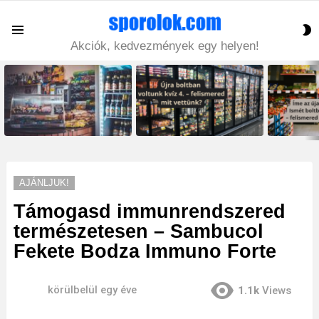
S
Menu
S
Akciók, kedvezmények egy helyen!
LATEST
STORIES
AJÁNLJUK!
Támogasd immunrendszered
természetesen – Sambucol
Fekete Bodza Immuno Forte
körülbelül egy éve
1.1k
Views