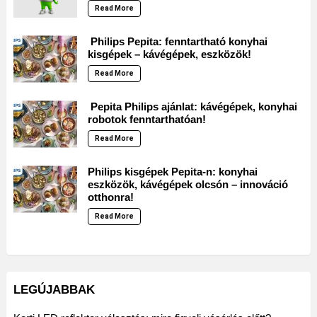
Read More
Philips Pepita: fenntartható konyhai
kisgépek – kávégépek, eszközök!
Read More
Pepita Philips ajánlat: kávégépek, konyhai
robotok fenntarthatóan!
Read More
Philips kisgépek Pepita-n: konyhai
eszközök, kávégépek olcsón – innováció
otthonra!
Read More
LEGÚJABBAK