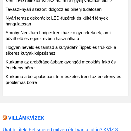
Kerti LED reflektor választás: mire figyelj vásárlás előtt?
Tavaszi-nyári szezon: dolgozz és pihenj tudatosan
Nyári terasz dekoráció: LED-füzérek és kültéri fények
hangulatosan
Smoby Neo Jura Lodge: kerti házikó gyerekeknek, ami
bővíthető és egész évben használható
Hogyan neveld és tanítsd a kutyádat? Tippek és trükkök a
sikeres kutyakiképzéshez
Kurkuma az arcbőrápolásban: gyengéd megoldás fakó és
érzékeny bőrre
Kurkuma a bőrápolásban: természetes trend az érzékeny és
problémás bőrre
VILLÁMKVÍZEK
Újabb játék! Felismered milyen étel van a fotón? KVÍZ 3.