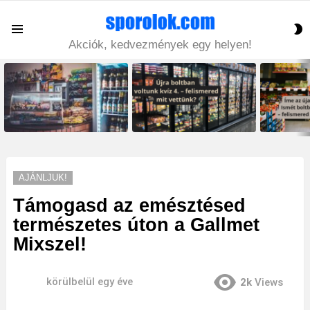
S
Menu
S
Akciók, kedvezmények egy helyen!
LATEST
STORIES
AJÁNLJUK!
Támogasd az emésztésed
természetes úton a Gallmet
Mixszel!
körülbelül egy éve
2k
Views