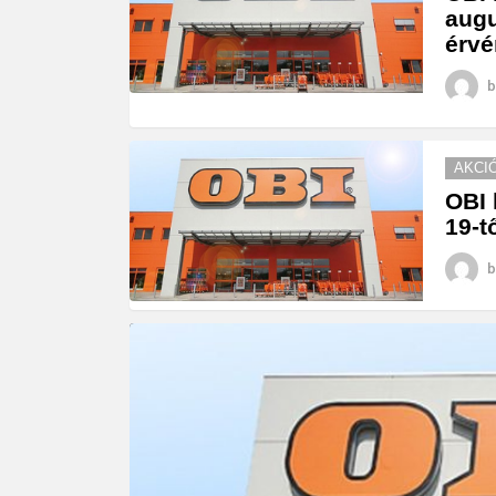
augu
érvé
b
AKCI
OBI 
19-t
b