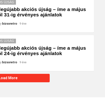
ÓS ÚJSÁG
legújabb akciós újság – íme a május
ől 31-ig érvényes ajánlatok
y
bizsoretro
9 éve
ÓS ÚJSÁG
legújabb akciós újság – íme a május
ól 24-ig érvényes ajánlatok
y
bizsoretro
9 éve
Load More