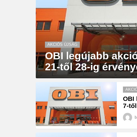
AKCIÓS ÚJSÁG
OBI legújabb akció
21-től 28-ig érvény
AKCI
OBI 
7-tő
b