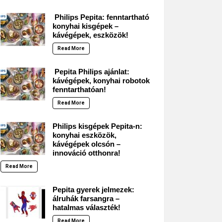
Philips Pepita: fenntartható
konyhai kisgépek –
kávégépek, eszközök!
Read More
Pepita Philips ajánlat:
kávégépek, konyhai robotok
fenntarthatóan!
Read More
Philips kisgépek Pepita-n:
konyhai eszközök,
kávégépek olcsón –
innováció otthonra!
Read More
Pepita gyerek jelmezek:
álruhák farsangra –
hatalmas választék!
Read More