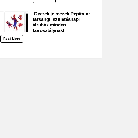
Gyerek jelmezek Pepita-n:
farsangi, születésnapi
álruhák minden
korosztálynak!
Read More