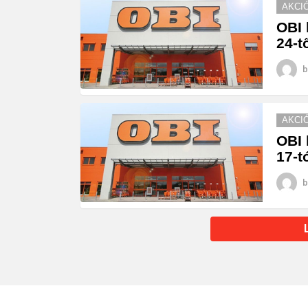
AKCI
OBI 
24-t
b
AKCI
OBI 
17-t
b