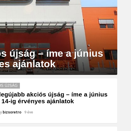
s újság – íme a június
es ajánlatok
ÓS ÚJSÁG
legújabb akciós újság – íme a június
l 14-ig érvényes ajánlatok
y
bizsoretro
9 éve