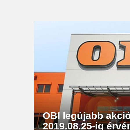
LATEST
STORY
OBI legújabb akció
2019.08.25-ig érvé