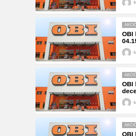
b
AKCI
OBI 
04.1
b
AKCI
OBI 
dece
b
AKCI
OBI 