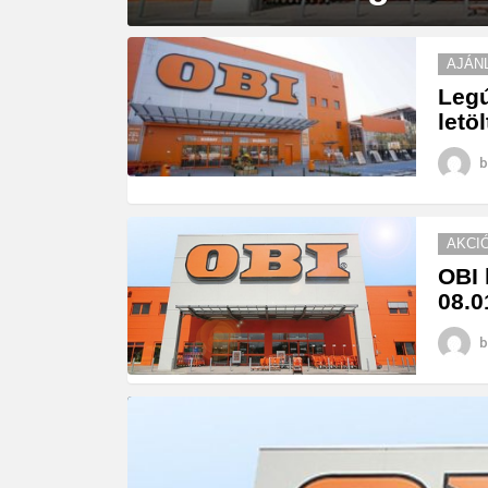
MORE
AJÁN
STORIES
Legú
letö
b
AKCI
OBI 
08.0
b