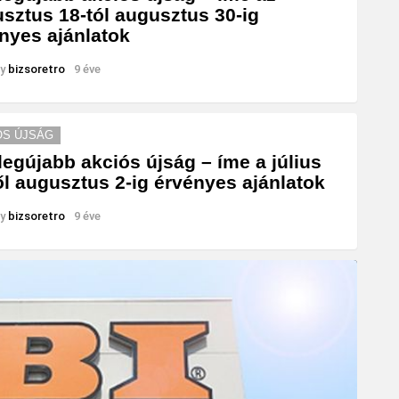
sztus 18-tól augusztus 30-ig
nyes ajánlatok
y
bizsoretro
9 éve
ÓS ÚJSÁG
legújabb akciós újság – íme a július
ől augusztus 2-ig érvényes ajánlatok
y
bizsoretro
9 éve