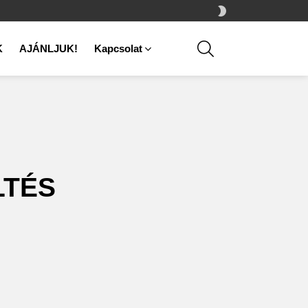
SWITCH
SKIN
SEARCH
K
AJÁNLJUK!
Kapcsolat
LTÉS