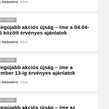
y
bizsoretro
8 éve
ÓS ÚJSÁG
legújabb akciós újság – íme a 04.04-
5 között érvényes ajánlatok
y
bizsoretro
8 éve
ÓS ÚJSÁG
legújabb akciós újság – íme a
mber 13-ig érvényes ajánlatok
y
bizsoretro
9 éve
ÓS ÚJSÁG
legújabb akciós újság – íme az