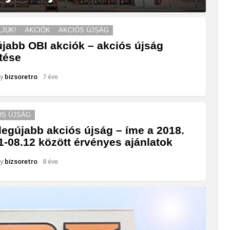
LJUK!
AKCIÓK
AKCIÓS ÚJSÁG
jabb OBI akciók – akciós újság
ltése
y
bizsoretro
7 éve
ÓS ÚJSÁG
legújabb akciós újság – íme a 2018.
1-08.12 között érvényes ajánlatok
y
bizsoretro
8 éve