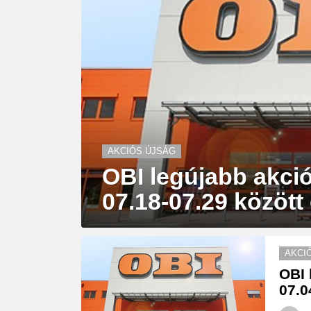
AKCIÓS ÚJSÁG
OBI legújabb akció
07.18-07.29 között
AKCI
OBI 
07.0