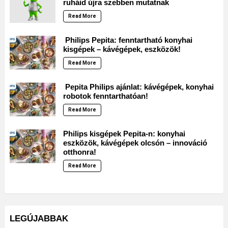
ruháid újra szebben mutatnak
Read More
Philips Pepita: fenntartható konyhai
kisgépek – kávégépek, eszközök!
Read More
Pepita Philips ajánlat: kávégépek, konyhai
robotok fenntarthatóan!
Read More
Philips kisgépek Pepita-n: konyhai
eszközök, kávégépek olcsón – innováció
otthonra!
Read More
LEGÚJABBAK