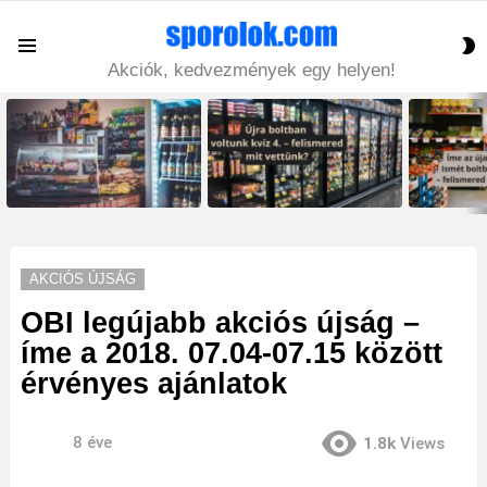
S
Menu
S
Akciók, kedvezmények egy helyen!
LATEST
STORIES
AKCIÓS ÚJSÁG
OBI legújabb akciós újság –
íme a 2018. 07.04-07.15 között
érvényes ajánlatok
8 éve
1.8k
Views