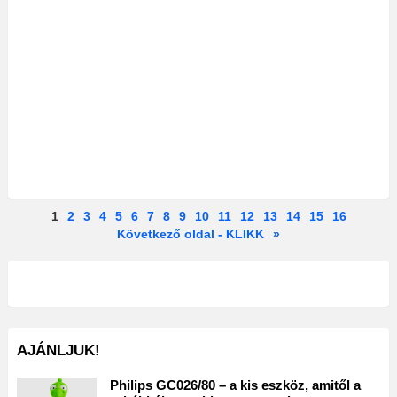
1
2
3
4
5
6
7
8
9
10
11
12
13
14
15
16
Következő oldal - KLIKK
»
AJÁNLJUK!
Philips GC026/80 – a kis eszköz, amitől a