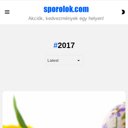
S
Menu
S
Akciók, kedvezmények egy helyen!
2017
LATEST
STORY