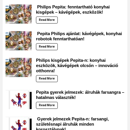
Philips Pepita: fenntartható konyhai
kisgépek – kávégépek, eszközök!
Read More
Pepita Philips ajánlat: kávégépek, konyhai
robotok fenntarthatóan!
Read More
Philips kisgépek Pepita-n: konyhai
eszközök, kávégépek olcsón – innováció
otthonra!
Read More
Pepita gyerek jelmezek: álruhák farsangra –
hatalmas választék!
Read More
Gyerek jelmezek Pepita-n: farsangi,
születésnapi álruhák minden
korosztálynak!