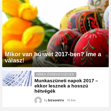
Mikor van húsvét 2017-ben? Íme a
válasz!
MORE
HÍREK-ÉRDEKESSÉGEK
STORIES
Munkaszüneti napok 2017 –
ekkor lesznek a hosszú
hétvégék
by
bizsoretro
10 éve