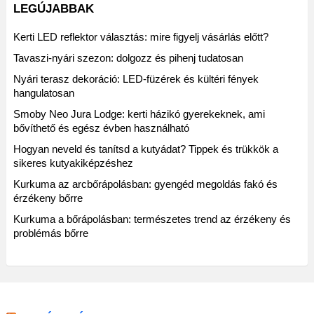
LEGÚJABBAK
Kerti LED reflektor választás: mire figyelj vásárlás előtt?
Tavaszi-nyári szezon: dolgozz és pihenj tudatosan
Nyári terasz dekoráció: LED-füzérek és kültéri fények
hangulatosan
Smoby Neo Jura Lodge: kerti házikó gyerekeknek, ami
bővíthető és egész évben használható
Hogyan neveld és tanítsd a kutyádat? Tippek és trükkök a
sikeres kutyakiképzéshez
Kurkuma az arcbőrápolásban: gyengéd megoldás fakó és
érzékeny bőrre
Kurkuma a bőrápolásban: természetes trend az érzékeny és
problémás bőrre