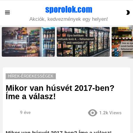
S
Menu
S
Akciók, kedvezmények egy helyen!
LATEST
STORIES
HÍREK-ÉRDEKESSÉGEK
Mikor van húsvét 2017-ben?
Íme a válasz!
9 éve
1.2k
Views