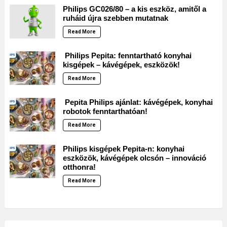
Philips GC026/80 – a kis eszköz, amitől a
ruháid újra szebben mutatnak
Read More
Philips Pepita: fenntartható konyhai
kisgépek – kávégépek, eszközök!
Read More
Pepita Philips ajánlat: kávégépek, konyhai
robotok fenntarthatóan!
Read More
Philips kisgépek Pepita-n: konyhai
eszközök, kávégépek olcsón – innováció
otthonra!
Read More