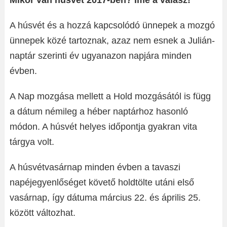
Mikor van húsvét 2017-ben? Íme a válasz!
A húsvét és a hozzá kapcsolódó ünnepek a mozgó
ünnepek közé tartoznak, azaz nem esnek a Julián-
naptár szerinti év ugyanazon napjára minden
évben.
A Nap mozgása mellett a Hold mozgásától is függ
a dátum némileg a héber naptárhoz hasonló
módon. A húsvét helyes időpontja gyakran vita
tárgya volt.
A húsvétvasárnap minden évben a tavaszi
napéjegyenlőséget követő holdtölte utáni első
vasárnap, így dátuma március 22. és április 25.
között változhat.