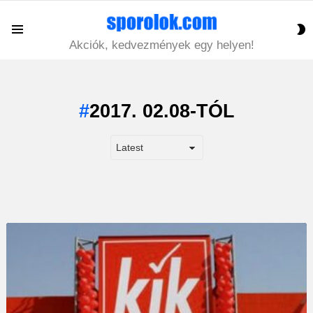
S
Menu
S
Akciók, kedvezmények egy helyen!
2017. 02.08-TÓL
LATEST
STORY