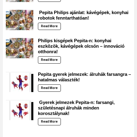
Pepita Philips ajánlat: kávégépek, konyhai
robotok fenntarthatóan!
Read More
Philips kisgépek Pepita-n: konyhai
eszközök, kávégépek olcsón – innováció
otthonra!
Read More
Pepita gyerek jelmezek: álruhák farsangra –
hatalmas választék!
Read More
Gyerek jelmezek Pepita-n: farsangi,
születésnapi álruhák minden
korosztálynak!
Read More