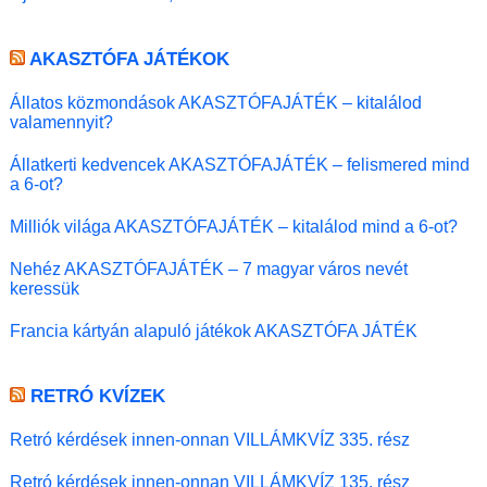
AKASZTÓFA JÁTÉKOK
Állatos közmondások AKASZTÓFAJÁTÉK – kitalálod
valamennyit?
Állatkerti kedvencek AKASZTÓFAJÁTÉK – felismered mind
a 6-ot?
Milliók világa AKASZTÓFAJÁTÉK – kitalálod mind a 6-ot?
Nehéz AKASZTÓFAJÁTÉK – 7 magyar város nevét
keressük
Francia kártyán alapuló játékok AKASZTÓFA JÁTÉK
RETRÓ KVÍZEK
Retró kérdések innen-onnan VILLÁMKVÍZ 335. rész
Retró kérdések innen-onnan VILLÁMKVÍZ 135. rész