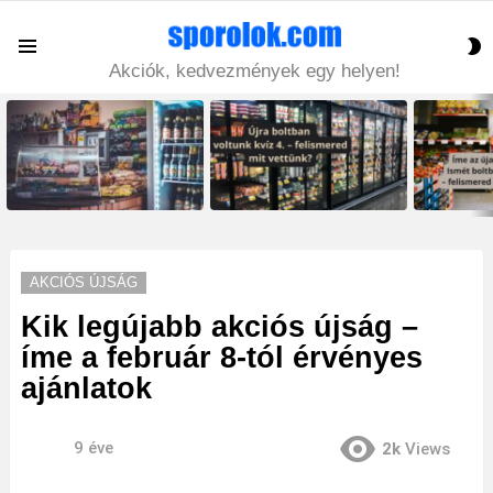
S
Menu
S
Akciók, kedvezmények egy helyen!
LATEST
STORIES
AKCIÓS ÚJSÁG
Kik legújabb akciós újság –
íme a február 8-tól érvényes
ajánlatok
9 éve
2k
Views