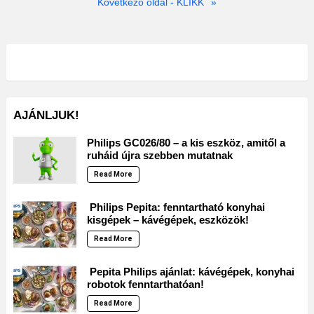
Következő oldal - KLIKK
»
AJÁNLJUK!
Philips GC026/80 – a kis eszköz, amitől a
ruháid újra szebben mutatnak
Read More
Philips Pepita: fenntartható konyhai
kisgépek – kávégépek, eszközök!
Read More
Pepita Philips ajánlat: kávégépek, konyhai
robotok fenntarthatóan!
Read More