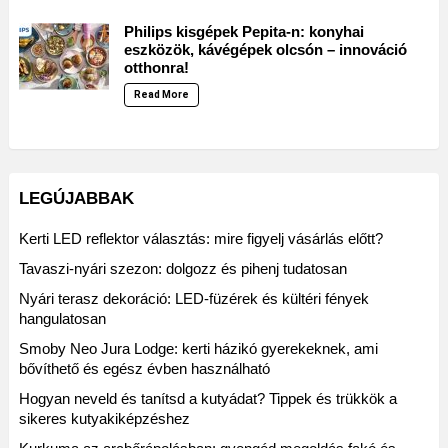
Philips kisgépek Pepita-n: konyhai
eszközök, kávégépek olcsón – innováció
otthonra!
Read More
LEGÚJABBAK
Kerti LED reflektor választás: mire figyelj vásárlás előtt?
Tavaszi-nyári szezon: dolgozz és pihenj tudatosan
Nyári terasz dekoráció: LED-füzérek és kültéri fények
hangulatosan
Smoby Neo Jura Lodge: kerti házikó gyerekeknek, ami
bővíthető és egész évben használható
Hogyan neveld és tanítsd a kutyádat? Tippek és trükkök a
sikeres kutyakiképzéshez