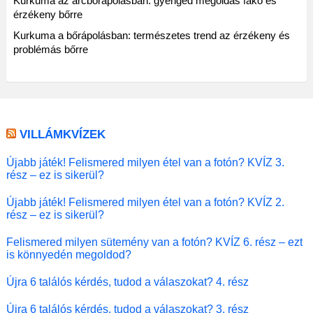
Kurkuma az arcbőrápolásban: gyengéd megoldás fakó és
érzékeny bőrre
Kurkuma a bőrápolásban: természetes trend az érzékeny és
problémás bőrre
VILLÁMKVÍZEK
Újabb játék! Felismered milyen étel van a fotón? KVÍZ 3.
rész – ez is sikerül?
Újabb játék! Felismered milyen étel van a fotón? KVÍZ 2.
rész – ez is sikerül?
Felismered milyen sütemény van a fotón? KVÍZ 6. rész – ezt
is könnyedén megoldod?
Újra 6 találós kérdés, tudod a válaszokat? 4. rész
Újra 6 találós kérdés, tudod a válaszokat? 3. rész