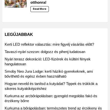
otthonra!
Read More
LEGÚJABBAK
Kerti LED reflektor választás: mire figyelj vásárlás előtt?
Tavaszi-nyári szezon: dolgozz és pihenj tudatosan
Nyári terasz dekoráció: LED-füzérek és kültéri fények
hangulatosan
Smoby Neo Jura Lodge: kerti házikó gyerekeknek, ami
bővíthető és egész évben használható
Hogyan neveld és tanítsd a kutyádat? Tippek és trükkök a
sikeres kutyakiképzéshez
Kurkuma az arcbőrápolásban: gyengéd megoldás fakó és
érzékeny bőrre
Kurkuma a bőrápolásban: természetes trend az érzékeny és