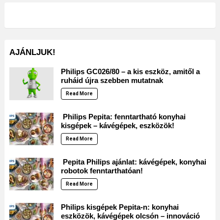
AJÁNLJUK!
Philips GC026/80 – a kis eszköz, amitől a
ruháid újra szebben mutatnak
Read More
Philips Pepita: fenntartható konyhai
kisgépek – kávégépek, eszközök!
Read More
Pepita Philips ajánlat: kávégépek, konyhai
robotok fenntarthatóan!
Read More
Philips kisgépek Pepita-n: konyhai
eszközök, kávégépek olcsón – innováció