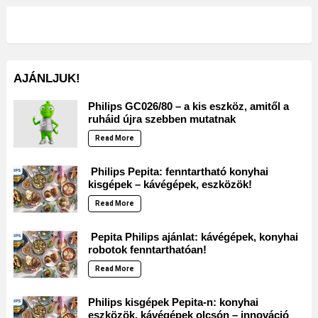
AJÁNLJUK!
Philips GC026/80 – a kis eszköz, amitől a
ruháid újra szebben mutatnak
Read More
Philips Pepita: fenntartható konyhai
kisgépek – kávégépek, eszközök!
Read More
Pepita Philips ajánlat: kávégépek, konyhai
robotok fenntarthatóan!
Read More
Philips kisgépek Pepita-n: konyhai
eszközök, kávégépek olcsón – innováció