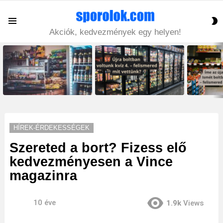
S
Menu
S
Akciók, kedvezmények egy helyen!
LATEST
STORIES
HÍREK-ÉRDEKESSÉGEK
Szereted a bort? Fizess elő
kedvezményesen a Vince
magazinra
10 éve
1.9k
Views