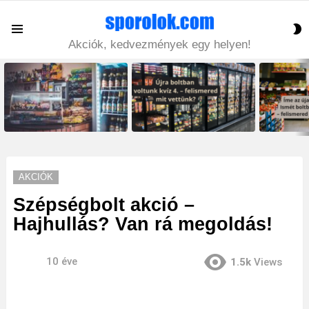
S
Menu
S
Akciók, kedvezmények egy helyen!
LATEST
STORIES
AKCIÓK
Szépségbolt akció –
Hajhullás? Van rá megoldás!
10 éve
1.5k
Views