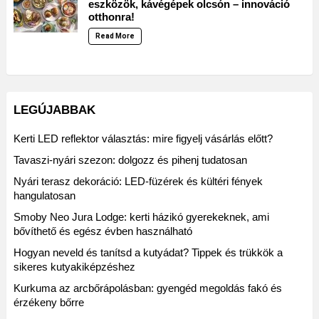
eszközök, kávégépek olcsón – innováció
otthonra!
Read More
LEGÚJABBAK
Kerti LED reflektor választás: mire figyelj vásárlás előtt?
Tavaszi-nyári szezon: dolgozz és pihenj tudatosan
Nyári terasz dekoráció: LED-füzérek és kültéri fények
hangulatosan
Smoby Neo Jura Lodge: kerti házikó gyerekeknek, ami
bővíthető és egész évben használható
Hogyan neveld és tanítsd a kutyádat? Tippek és trükkök a
sikeres kutyakiképzéshez
Kurkuma az arcbőrápolásban: gyengéd megoldás fakó és
érzékeny bőrre