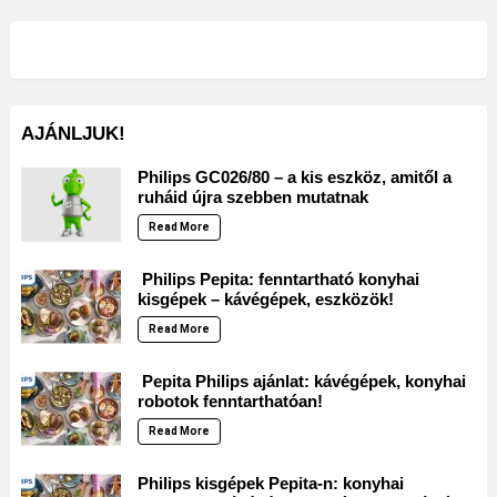
AJÁNLJUK!
Philips GC026/80 – a kis eszköz, amitől a
ruháid újra szebben mutatnak
Read More
Philips Pepita: fenntartható konyhai
kisgépek – kávégépek, eszközök!
Read More
Pepita Philips ajánlat: kávégépek, konyhai
robotok fenntarthatóan!
Read More
Philips kisgépek Pepita-n: konyhai