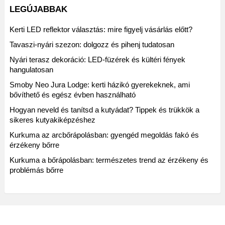
LEGÚJABBAK
Kerti LED reflektor választás: mire figyelj vásárlás előtt?
Tavaszi-nyári szezon: dolgozz és pihenj tudatosan
Nyári terasz dekoráció: LED-füzérek és kültéri fények
hangulatosan
Smoby Neo Jura Lodge: kerti házikó gyerekeknek, ami
bővíthető és egész évben használható
Hogyan neveld és tanítsd a kutyádat? Tippek és trükkök a
sikeres kutyakiképzéshez
Kurkuma az arcbőrápolásban: gyengéd megoldás fakó és
érzékeny bőrre
Kurkuma a bőrápolásban: természetes trend az érzékeny és
problémás bőrre