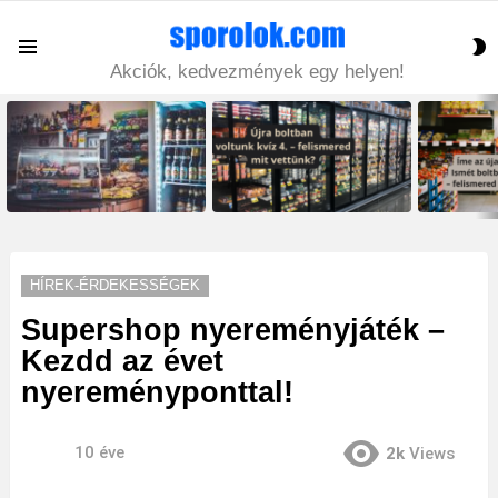
S
Menu
S
Akciók, kedvezmények egy helyen!
LATEST
STORIES
HÍREK-ÉRDEKESSÉGEK
Supershop nyereményjáték –
Kezdd az évet
nyereményponttal!
10 éve
2k
Views