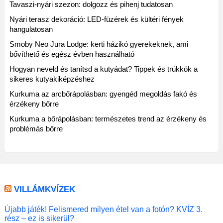
Tavaszi-nyári szezon: dolgozz és pihenj tudatosan
Nyári terasz dekoráció: LED-füzérek és kültéri fények
hangulatosan
Smoby Neo Jura Lodge: kerti házikó gyerekeknek, ami
bővíthető és egész évben használható
Hogyan neveld és tanítsd a kutyádat? Tippek és trükkök a
sikeres kutyakiképzéshez
Kurkuma az arcbőrápolásban: gyengéd megoldás fakó és
érzékeny bőrre
Kurkuma a bőrápolásban: természetes trend az érzékeny és
problémás bőrre
VILLÁMKVÍZEK
Újabb játék! Felismered milyen étel van a fotón? KVÍZ 3.
rész – ez is sikerül?