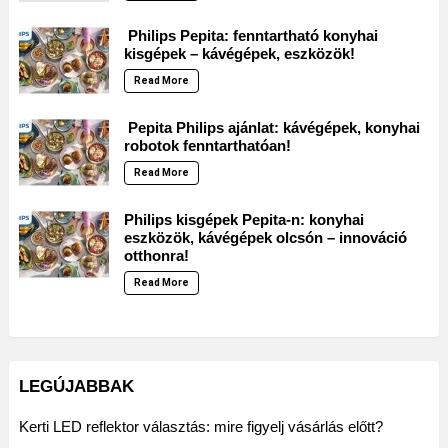
Philips Pepita: fenntartható konyhai
kisgépek – kávégépek, eszközök!
Read More
Pepita Philips ajánlat: kávégépek, konyhai
robotok fenntarthatóan!
Read More
Philips kisgépek Pepita-n: konyhai
eszközök, kávégépek olcsón – innováció
otthonra!
Read More
LEGÚJABBAK
Kerti LED reflektor választás: mire figyelj vásárlás előtt?