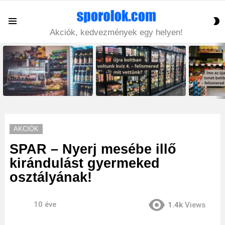
S
Menu
S
Akciók, kedvezmények egy helyen!
LATEST
STORIES
AKCIÓK
SPAR – Nyerj mesébe illő
kirándulást gyermeked
osztályának!
10 éve
1.4k
Views