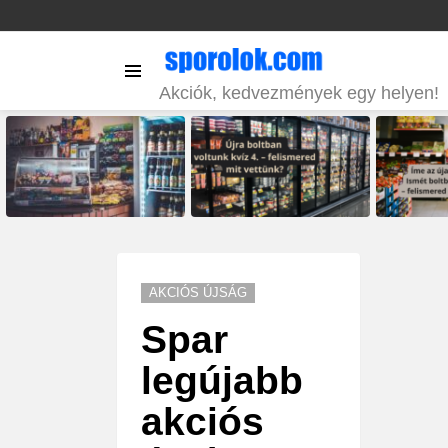
Menu
Akciók, kedvezmények egy helyen!
LATEST
STORIES
AKCIÓS ÚJSÁG
Spar
legújabb
akciós