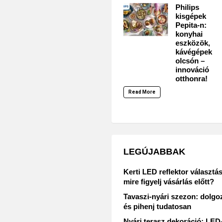
Philips
kisgépek
Pepita-n:
konyhai
eszközök,
kávégépek
olcsón –
innováció
otthonra!
Read More
LEGÚJABBAK
Kerti LED reflektor választás
mire figyelj vásárlás előtt?
Tavaszi-nyári szezon: dolgo
és pihenj tudatosan
Nyári terasz dekoráció: LED