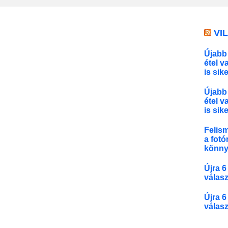
VI
Újabb 
étel v
is sik
Újabb 
étel v
is sik
Felis
a fotó
könny
Újra 6
válasz
Újra 6
válasz