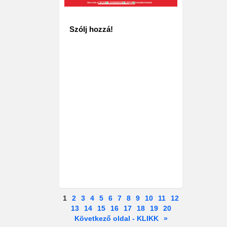
Szólj hozzá!
1
2
3
4
5
6
7
8
9
10
11
12
13
14
15
16
17
18
19
20
Következő oldal - KLIKK
»