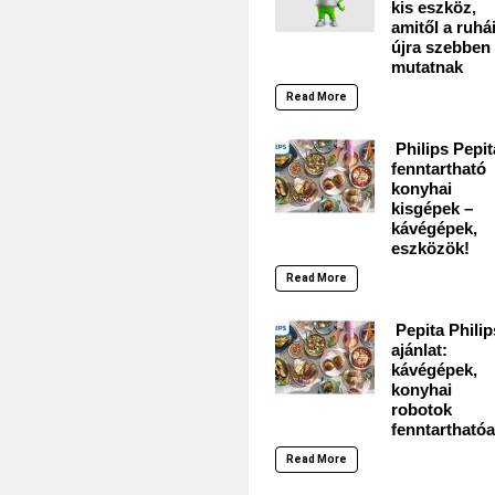
kis eszköz,
amitől a ruhá
újra szebben
mutatnak
Read More
Philips Pepit
fenntartható
konyhai
kisgépek –
kávégépek,
eszközök!
Read More
Pepita Philip
ajánlat:
kávégépek,
konyhai
robotok
fenntarthatóa
Read More