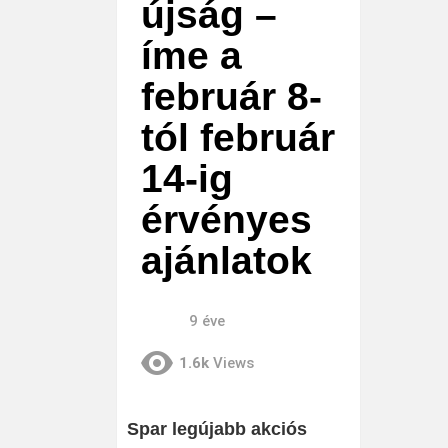
újság –
íme a
február 8-
tól február
14-ig
érvényes
ajánlatok
9 éve
1.6k
Views
Spar legújabb akciós