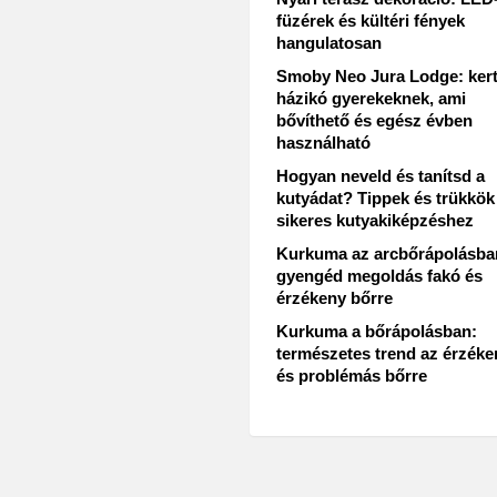
füzérek és kültéri fények
hangulatosan
Smoby Neo Jura Lodge: kert
házikó gyerekeknek, ami
bővíthető és egész évben
használható
Hogyan neveld és tanítsd a
kutyádat? Tippek és trükkök
sikeres kutyakiképzéshez
Kurkuma az arcbőrápolásba
gyengéd megoldás fakó és
érzékeny bőrre
Kurkuma a bőrápolásban:
természetes trend az érzéke
és problémás bőrre