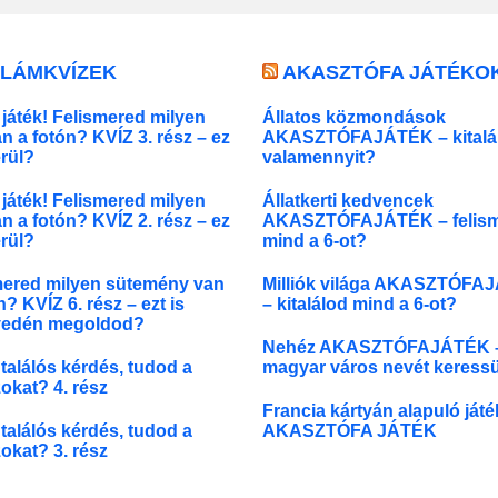
LLÁMKVÍZEK
AKASZTÓFA JÁTÉKO
játék! Felismered milyen
Állatos közmondások
an a fotón? KVÍZ 3. rész – ez
AKASZTÓFAJÁTÉK – kitalá
erül?
valamennyit?
játék! Felismered milyen
Állatkerti kedvencek
an a fotón? KVÍZ 2. rész – ez
AKASZTÓFAJÁTÉK – felis
erül?
mind a 6-ot?
mered milyen sütemény van
Milliók világa AKASZTÓFA
n? KVÍZ 6. rész – ezt is
– kitalálod mind a 6-ot?
edén megoldod?
Nehéz AKASZTÓFAJÁTÉK –
 találós kérdés, tudod a
magyar város nevét keress
okat? 4. rész
Francia kártyán alapuló ját
 találós kérdés, tudod a
AKASZTÓFA JÁTÉK
okat? 3. rész