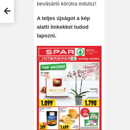
bevásárló körútra indulsz!
–
ényes
A teljes újságot a kép
alatti linkekkel tudod
lapozni.