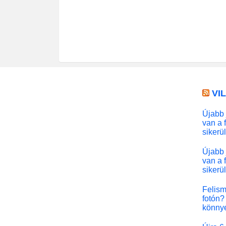
VI
Újabb 
van a 
sikerü
Újabb 
van a 
sikerü
Felism
fotón? 
könny