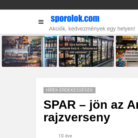
Menu
Akciók, kedvezmények egy helyen!
LATEST
STORIES
HÍREK-ÉRDEKESSÉGEK
SPAR – jön az A
rajzverseny
10 éve