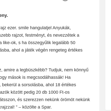
eny.
ajz ezer. smile hangulatjel Anyukák,
szebb rajzot, festményt, és nevezzétek a
 like-ok, s ha összegyűlik legalább 50
lásba, ahol a játék végén rengeteg értékes
jz, amire a legbüszkébb? Tudjuk, nem könnyű
l, hogy mások is megcsodálhassák! Ha
, bekerül a sorsolásba, ahol 18 értékes
azók között pedig 20 db 1000 Ft-os
 Játsszon, és szerezzen nekünk örömöt nekünk
ajzzal! ” – közölte a Spar.