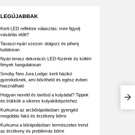
LEGÚJABBAK
Kerti LED reflektor választás: mire figyelj
vásárlás előtt?
Tavaszi-nyári szezon: dolgozz és pihenj
tudatosan
Nyári terasz dekoráció: LED-füzérek és kültéri
fények hangulatosan
Smoby Neo Jura Lodge: kerti házikó
gyerekeknek, ami bővíthető és egész évben
használható
Prak
Hogyan neveld és tanítsd a kutyádat? Tippek
info
és trükkök a sikeres kutyakiképzéshez
Kurkuma az arcbőrápolásban: gyengéd
megoldás fakó és érzékeny bőrre
Kurkuma a bőrápolásban: természetes trend
az érzékeny és problémás bőrre