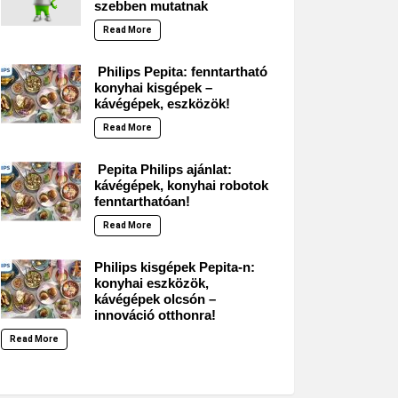
szebben mutatnak
Read More
Philips Pepita: fenntartható
konyhai kisgépek –
kávégépek, eszközök!
Read More
Pepita Philips ajánlat:
kávégépek, konyhai robotok
fenntarthatóan!
Read More
Philips kisgépek Pepita-n:
konyhai eszközök,
kávégépek olcsón –
innováció otthonra!
Read More