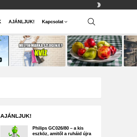
SWITCH
SKIN
SEARCH
K
AJÁNLJUK!
Kapcsolat
AJÁNLJUK!
Philips GC026/80 – a kis
eszköz, amitől a ruháid újra