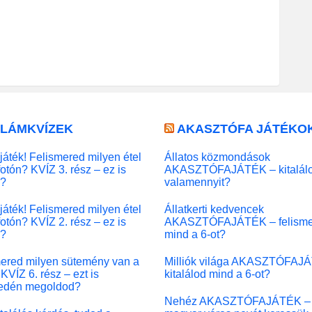
LLÁMKVÍZEK
AKASZTÓFA JÁTÉKO
játék! Felismered milyen étel
Állatos közmondások
fotón? KVÍZ 3. rész – ez is
AKASZTÓFAJÁTÉK – kitalál
l?
valamennyit?
játék! Felismered milyen étel
Állatkerti kedvencek
fotón? KVÍZ 2. rész – ez is
AKASZTÓFAJÁTÉK – felisme
l?
mind a 6-ot?
ered milyen sütemény van a
Milliók világa AKASZTÓFAJ
KVÍZ 6. rész – ezt is
kitalálod mind a 6-ot?
edén megoldod?
Nehéz AKASZTÓFAJÁTÉK –