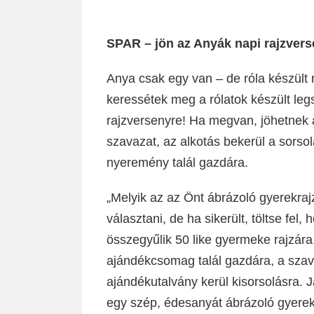
SPAR – jön az Anyák napi rajzvers
Anya csak egy van – de róla készült r
keressétek meg a rólatok készült leg
rajzversenyre! Ha megvan, jöhetnek a
szavazat, az alkotás bekerül a sorso
nyeremény talál gazdára.
„Melyik az az Önt ábrázoló gyerekra
választani, de ha sikerült, töltse fe
összegyűlik 50 like gyermeke rajzára
ajándékcsomag talál gazdára, a szav
ajándékutalvány kerül kisorsolásra.
egy szép, édesanyát ábrázoló gyerekr