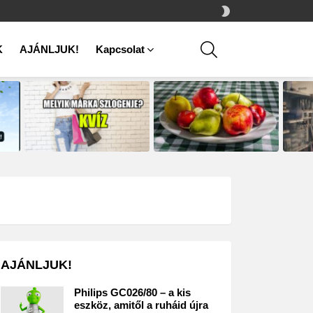
SWITCH
SKIN
SEARCH
K
AJÁNLJUK!
Kapcsolat
AJÁNLJUK!
Philips GC026/80 – a kis
eszköz, amitől a ruháid újra