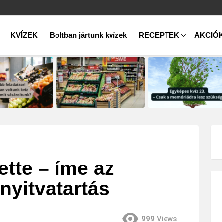
KVÍZEK
Boltban jártunk kvízek
RECEPTEK
AKCIÓ
ette – íme az
nyitvatartás
999
Views