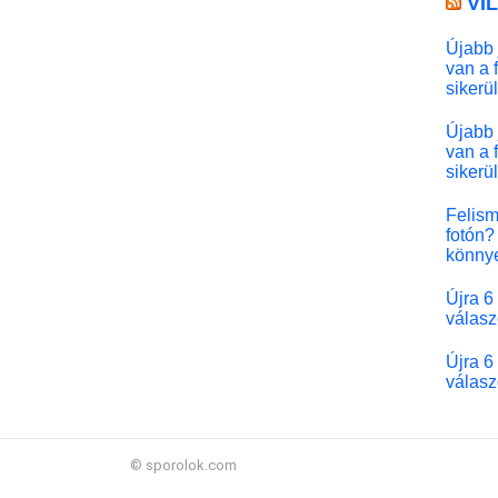
VI
Újabb 
van a 
sikerü
Újabb 
van a 
sikerü
Felism
fotón? 
könny
Újra 6
válasz
Újra 6
válasz
© sporolok.com