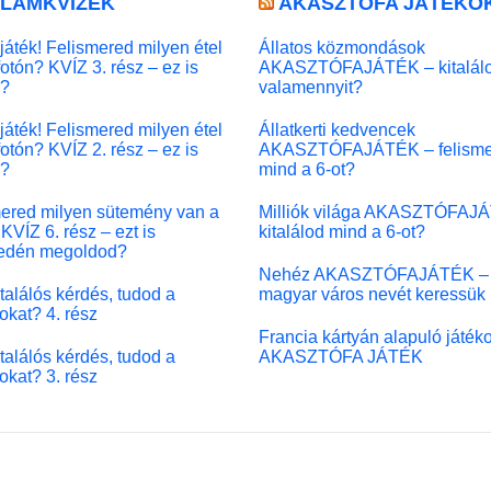
LLÁMKVÍZEK
AKASZTÓFA JÁTÉKO
játék! Felismered milyen étel
Állatos közmondások
fotón? KVÍZ 3. rész – ez is
AKASZTÓFAJÁTÉK – kitalál
l?
valamennyit?
játék! Felismered milyen étel
Állatkerti kedvencek
fotón? KVÍZ 2. rész – ez is
AKASZTÓFAJÁTÉK – felisme
l?
mind a 6-ot?
ered milyen sütemény van a
Milliók világa AKASZTÓFAJ
KVÍZ 6. rész – ezt is
kitalálod mind a 6-ot?
edén megoldod?
Nehéz AKASZTÓFAJÁTÉK –
 találós kérdés, tudod a
magyar város nevét keressük
okat? 4. rész
Francia kártyán alapuló játék
 találós kérdés, tudod a
AKASZTÓFA JÁTÉK
okat? 3. rész