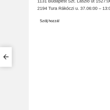
1131 Budapest Szt. László út 1527:0
2194 Tura Rákóczi u. 37.06:00 – 13:
Szólj hozzá!
-ai