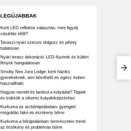
LEGÚJABBAK
Kerti LED reflektor választás: mire figyelj
vásárlás előtt?
Tavaszi-nyári szezon: dolgozz és pihenj
tudatosan
Nyári terasz dekoráció: LED-füzérek és kültéri
fények hangulatosan
A Te
nyit
Smoby Neo Jura Lodge: kerti házikó
gyerekeknek, ami bővíthető és egész évben
használható
Hogyan neveld és tanítsd a kutyádat? Tippek
és trükkök a sikeres kutyakiképzéshez
Kurkuma az arcbőrápolásban: gyengéd
megoldás fakó és érzékeny bőrre
Kurkuma a bőrápolásban: természetes trend
az érzékeny és problémás bőrre