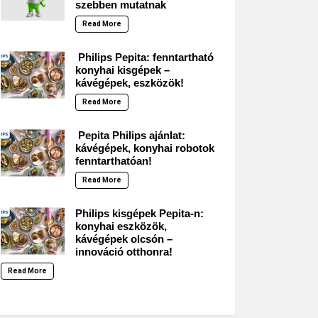
szebben mutatnak
Read More
Philips Pepita: fenntartható
konyhai kisgépek –
kávégépek, eszközök!
Read More
Pepita Philips ajánlat:
kávégépek, konyhai robotok
fenntarthatóan!
Read More
Philips kisgépek Pepita-n:
konyhai eszközök,
kávégépek olcsón –
innováció otthonra!
Read More