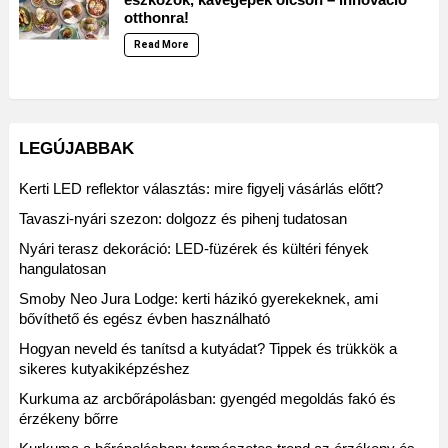
otthonra!
Read More
LEGÚJABBAK
Kerti LED reflektor választás: mire figyelj vásárlás előtt?
Tavaszi-nyári szezon: dolgozz és pihenj tudatosan
Nyári terasz dekoráció: LED-füzérek és kültéri fények
hangulatosan
Smoby Neo Jura Lodge: kerti házikó gyerekeknek, ami
bővíthető és egész évben használható
Hogyan neveld és tanítsd a kutyádat? Tippek és trükkök a
sikeres kutyakiképzéshez
Kurkuma az arcbőrápolásban: gyengéd megoldás fakó és
érzékeny bőrre