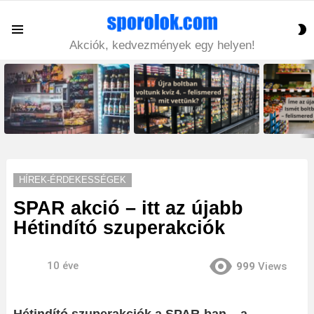
S
Menu
S
Akciók, kedvezmények egy helyen!
LATEST
STORIES
HÍREK-ÉRDEKESSÉGEK
SPAR akció – itt az újabb
Hétindító szuperakciók
10 éve
999
Views