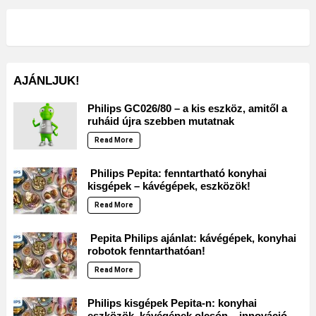
AJÁNLJUK!
Philips GC026/80 – a kis eszköz, amitől a
ruháid újra szebben mutatnak
Read More
Philips Pepita: fenntartható konyhai
kisgépek – kávégépek, eszközök!
Read More
Pepita Philips ajánlat: kávégépek, konyhai
robotok fenntarthatóan!
Read More
Philips kisgépek Pepita-n: konyhai
eszközök, kávégépek olcsón – innováció