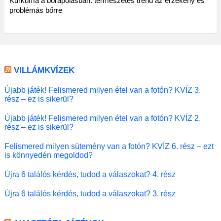
Kurkuma a bőrápolásban: természetes trend az érzékeny és
problémás bőrre
VILLÁMKVÍZEK
Újabb játék! Felismered milyen étel van a fotón? KVÍZ 3.
rész – ez is sikerül?
Újabb játék! Felismered milyen étel van a fotón? KVÍZ 2.
rész – ez is sikerül?
Felismered milyen sütemény van a fotón? KVÍZ 6. rész – ezt
is könnyedén megoldod?
Újra 6 találós kérdés, tudod a válaszokat? 4. rész
Újra 6 találós kérdés, tudod a válaszokat? 3. rész