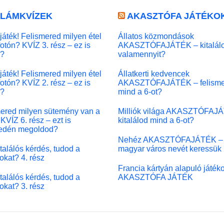
LLÁMKVÍZEK
AKASZTÓFA JÁTÉKO
játék! Felismered milyen étel
Állatos közmondások
fotón? KVÍZ 3. rész – ez is
AKASZTÓFAJÁTÉK – kitalál
l?
valamennyit?
játék! Felismered milyen étel
Állatkerti kedvencek
fotón? KVÍZ 2. rész – ez is
AKASZTÓFAJÁTÉK – felisme
l?
mind a 6-ot?
ered milyen sütemény van a
Milliók világa AKASZTÓFAJ
KVÍZ 6. rész – ezt is
kitalálod mind a 6-ot?
edén megoldod?
Nehéz AKASZTÓFAJÁTÉK –
 találós kérdés, tudod a
magyar város nevét keressük
okat? 4. rész
Francia kártyán alapuló játék
 találós kérdés, tudod a
AKASZTÓFA JÁTÉK
okat? 3. rész