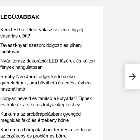
LEGÚJABBAK
Kerti LED reflektor választás: mire figyelj
vásárlás előtt?
Tavaszi-nyári szezon: dolgozz és pihenj
tudatosan
Nyári terasz dekoráció: LED-füzérek és kültéri
fények hangulatosan
SPAR
Smoby Neo Jura Lodge: kerti házikó
érvé
gyerekeknek, ami bővíthető és egész évben
használható
Hogyan neveld és tanítsd a kutyádat? Tippek
és trükkök a sikeres kutyakiképzéshez
Kurkuma az arcbőrápolásban: gyengéd
megoldás fakó és érzékeny bőrre
Kurkuma a bőrápolásban: természetes trend
az érzékeny és problémás bőrre