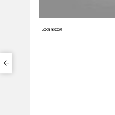
Szólj hozzá!
 most