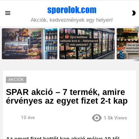
S
Menu
S
Akciók, kedvezmények egy helyen!
LATEST
STORIES
AKCIÓK
SPAR akció – 7 termék, amire
érvényes az egyet fizet 2-t kap
10 éve
1.5k
Views