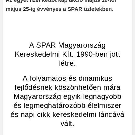
Az egyet fizet kettőt kap akció május 19-től
május 25-ig évvényes a SPAR üzletekben.
A SPAR Magyarország
Kereskedelmi Kft. 1990-ben jött
létre.
A folyamatos és dinamikus
fejlődésnek köszönhetően mára
Magyarország egyik legnagyobb
és legmeghatározóbb élelmiszer
és napi cikk kereskedelmi láncává
vált.