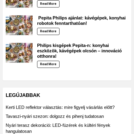
Read More
Pepita Philips ajánlat: kávégépek, konyhai
robotok fenntarthatóan!
Read More
Philips kisgépek Pepita-n: konyhai
eszközök, kávégépek olcsón – innováció
otthonra!
Read More
LEGÚJABBAK
Kerti LED reflektor választás: mire figyelj vásárlás előtt?
Tavaszi-nyári szezon: dolgozz és pihenj tudatosan
Nyári terasz dekoráció: LED-füzérek és kültéri fények
hangulatosan