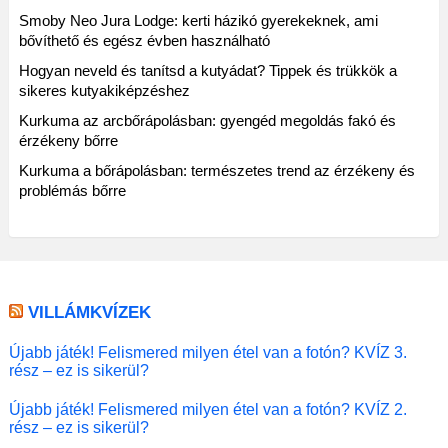
Smoby Neo Jura Lodge: kerti házikó gyerekeknek, ami
bővíthető és egész évben használható
Hogyan neveld és tanítsd a kutyádat? Tippek és trükkök a
sikeres kutyakiképzéshez
Kurkuma az arcbőrápolásban: gyengéd megoldás fakó és
érzékeny bőrre
Kurkuma a bőrápolásban: természetes trend az érzékeny és
problémás bőrre
VILLÁMKVÍZEK
Újabb játék! Felismered milyen étel van a fotón? KVÍZ 3.
rész – ez is sikerül?
Újabb játék! Felismered milyen étel van a fotón? KVÍZ 2.
rész – ez is sikerül?