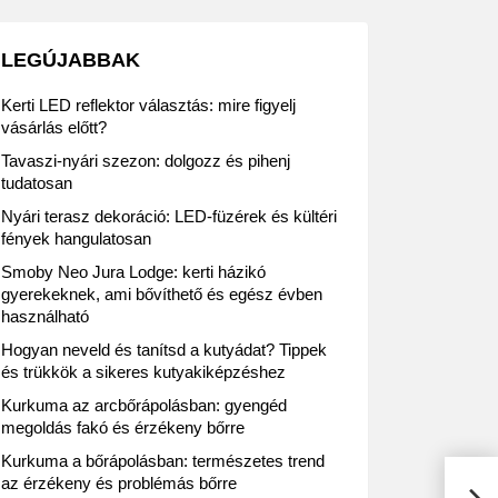
LEGÚJABBAK
Kerti LED reflektor választás: mire figyelj
vásárlás előtt?
Tavaszi-nyári szezon: dolgozz és pihenj
tudatosan
Nyári terasz dekoráció: LED-füzérek és kültéri
fények hangulatosan
Smoby Neo Jura Lodge: kerti házikó
gyerekeknek, ami bővíthető és egész évben
használható
Hogyan neveld és tanítsd a kutyádat? Tippek
és trükkök a sikeres kutyakiképzéshez
Kurkuma az arcbőrápolásban: gyengéd
megoldás fakó és érzékeny bőrre
Kurkuma a bőrápolásban: természetes trend
GOR
az érzékeny és problémás bőrre
ener