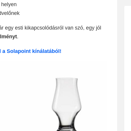
 helyen
dvelőnek
r egy esti kikapcsolódásról van szó, egy jól
élményt
.
 a Solapoint kínálatából!