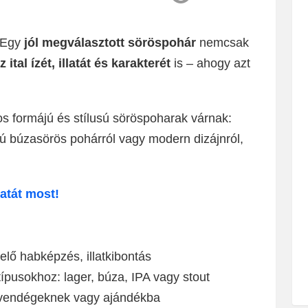
. Egy
jól megválasztott söröspohár
nemcsak
 ital ízét, illatát és karakterét
is – ahogy azt
os formájú és stílusú söröspoharak várnak:
sú búzasörös pohárról vagy modern dizájnról,
atát most!
lő habképzés, illatkibontás
ípusokhoz: lager, búza, IPA vagy stout
, vendégeknek vagy ajándékba