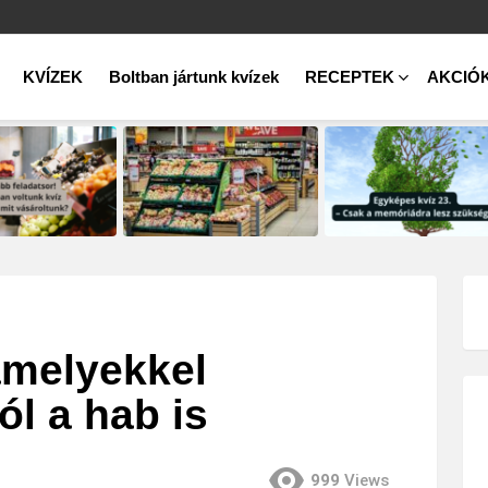
KVÍZEK
Boltban jártunk kvízek
RECEPTEK
AKCIÓ
amelyekkel
ól a hab is
999
Views