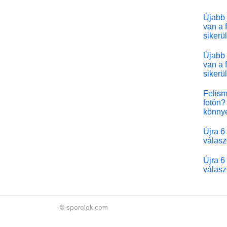
Újabb 
van a 
sikerü
Újabb 
van a 
sikerü
Felism
fotón? 
könny
Újra 6
válasz
Újra 6
válasz
© sporolok.com