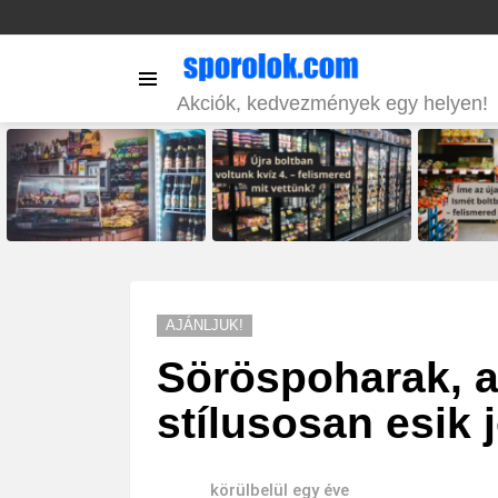
Menu
Akciók, kedvezmények egy helyen!
LATEST
STORIES
AJÁNLJUK!
Söröspoharak, 
stílusosan esik j
körülbelül egy éve