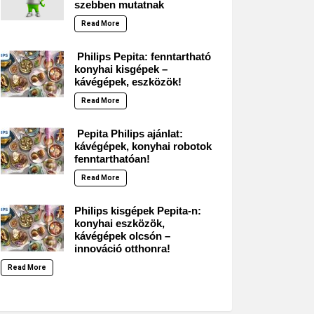
szebben mutatnak
Read More
Philips Pepita: fenntartható
konyhai kisgépek –
kávégépek, eszközök!
Read More
Pepita Philips ajánlat:
kávégépek, konyhai robotok
fenntarthatóan!
Read More
Philips kisgépek Pepita-n:
konyhai eszközök,
kávégépek olcsón –
innováció otthonra!
Read More