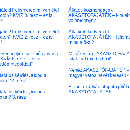
játék! Felismered milyen étel
Állatos közmondások
fotón? KVÍZ 3. rész – ez is
AKASZTÓFAJÁTÉK – kitalál
l?
valamennyit?
játék! Felismered milyen étel
Állatkerti kedvencek
fotón? KVÍZ 2. rész – ez is
AKASZTÓFAJÁTÉK – felisme
l?
mind a 6-ot?
ered milyen sütemény van a
Milliók világa AKASZTÓFAJ
KVÍZ 6. rész – ezt is
kitalálod mind a 6-ot?
edén megoldod?
Nehéz AKASZTÓFAJÁTÉK –
 találós kérdés, tudod a
magyar város nevét keressük
okat? 4. rész
Francia kártyán alapuló játék
 találós kérdés, tudod a
AKASZTÓFA JÁTÉK
okat? 3. rész