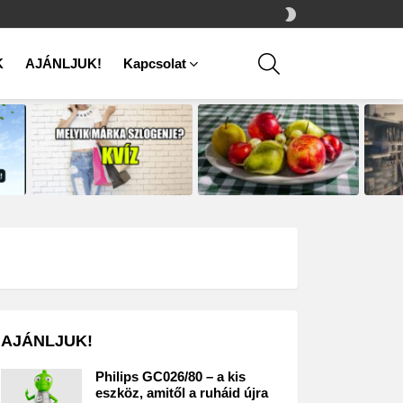
SWITCH
SKIN
SEARCH
K
AJÁNLJUK!
Kapcsolat
AJÁNLJUK!
Philips GC026/80 – a kis
eszköz, amitől a ruháid újra