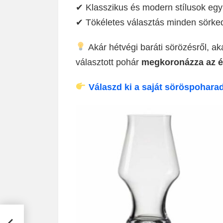
✔ Klasszikus és modern stílusok egy
✔ Tökéletes választás minden sörke
Akár hétvégi baráti sörözésről, aká
választott pohár
megkoronázza az 
Válaszd ki a saját söröspoharad
an