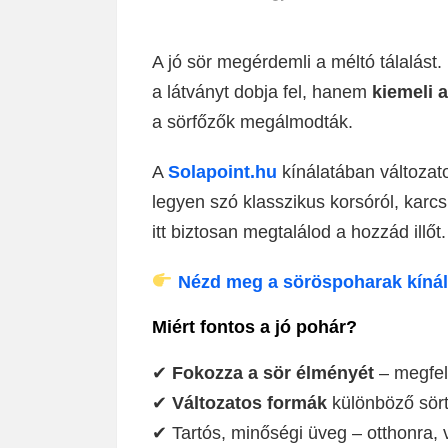
A jó sör megérdemli a méltó tálalást
a látványt dobja fel, hanem
kiemeli az
a sörfőzők megálmodták.
A
Solapoint.hu
kínálatában változat
legyen szó klasszikus korsóról, karc
itt biztosan megtalálod a hozzád illőt.
Nézd meg a söröspoharak kínál
Miért fontos a jó pohár?
✔
Fokozza a sör élményét
– megfele
✔
Változatos formák
különböző sört
✔ Tartós, minőségi üveg – otthonra