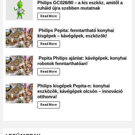
Philips GC026/80 – a kis eszköz, amitől a
ruháid újra szebben mutatnak
Read More
Philips Pepita: fenntartható konyhai
kisgépek – kávégépek, eszközök!
Read More
Pepita Philips ajánlat: kávégépek, konyhai
robotok fenntarthatóan!
Read More
Philips kisgépek Pepita-n: konyhai
eszközök, kávégépek olcsón – innováció
otthonra!
Read More