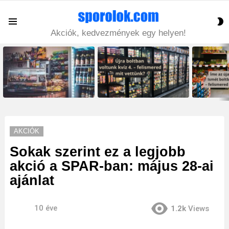
S
Menu
S
Akciók, kedvezmények egy helyen!
LATEST
STORIES
AKCIÓK
Sokak szerint ez a legjobb
akció a SPAR-ban: május 28-ai
ajánlat
10 éve
1.2k
Views