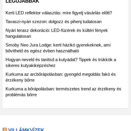
LEGÚJABBAK
Kerti LED reflektor választás: mire figyelj vásárlás előtt?
Tavaszi-nyári szezon: dolgozz és pihenj tudatosan
Nyári terasz dekoráció: LED-füzérek és kültéri fények
hangulatosan
Smoby Neo Jura Lodge: kerti házikó gyerekeknek, ami
bővíthető és egész évben használható
Hogyan neveld és tanítsd a kutyádat? Tippek és trükkök a
sikeres kutyakiképzéshez
Kurkuma az arcbőrápolásban: gyengéd megoldás fakó és
érzékeny bőrre
Kurkuma a bőrápolásban: természetes trend az érzékeny és
problémás bőrre
VILLÁMKVÍZEK