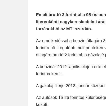
Emeli bruttó 3 forinttal a 95-ös ben
literenkénti nagykereskedelmi árát 
forrásokból az MTI szerdán.
Az emelkedéssel a benzin átlagára 32
forintra nő. Legutóbb múlt pénteken 
átlagára bruttó 2 forinttal, a gázolajé 
A benzinár 2012. április elején érte e
forintba került.
A gázolaj literje 2012. január közepén
Az autósok 15-25 forintos különbsége
között.