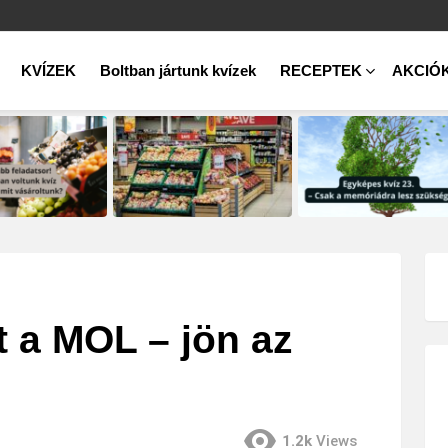
KVÍZEK
Boltban jártunk kvízek
RECEPTEK
AKCIÓ
t a MOL – jön az
1.2k
Views