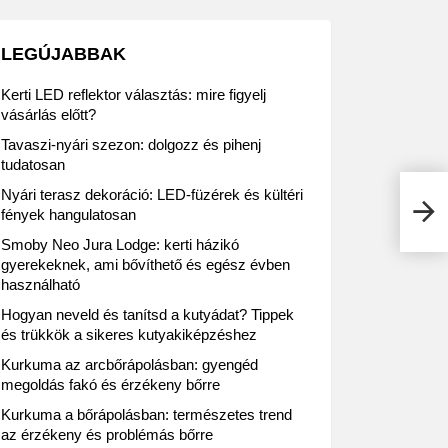
LEGÚJABBAK
Kerti LED reflektor választás: mire figyelj
vásárlás előtt?
Tavaszi-nyári szezon: dolgozz és pihenj
tudatosan
Nyári terasz dekoráció: LED-füzérek és kültéri
Gyer
fények hangulatosan
Ezek
Smoby Neo Jura Lodge: kerti házikó
gyerekeknek, ami bővíthető és egész évben
használható
Hogyan neveld és tanítsd a kutyádat? Tippek
és trükkök a sikeres kutyakiképzéshez
Kurkuma az arcbőrápolásban: gyengéd
megoldás fakó és érzékeny bőrre
Kurkuma a bőrápolásban: természetes trend
az érzékeny és problémás bőrre