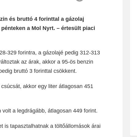
zin és bruttó 4 forinttal a gázolaj
pénteken a Mol Nyrt. – értesült piaci
8-329 forintra, a gázolajé pedig 312-313
változtak az árak, akkor a 95-ös benzin
pedig bruttó 3 forinttal csökkent.
l csúcsát, akkor egy liter átlagosan 451
 volt a legdrágább, átlagosan 449 forint.
t is tapasztalhatnak a töltőállomások árai