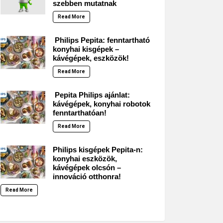
szebben mutatnak
Read More
Philips Pepita: fenntartható
konyhai kisgépek –
kávégépek, eszközök!
Read More
Pepita Philips ajánlat:
kávégépek, konyhai robotok
fenntarthatóan!
Read More
Philips kisgépek Pepita-n:
konyhai eszközök,
kávégépek olcsón –
innováció otthonra!
Read More