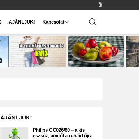
SWITCH
SKIN
SEARCH
K
AJÁNLJUK!
Kapcsolat
AJÁNLJUK!
Philips GC026/80 – a kis
eszköz, amitől a ruháid újra