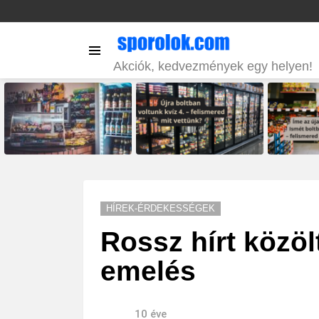
Menu
Akciók, kedvezmények egy helyen!
LATEST
STORIES
HÍREK-ÉRDEKESSÉGEK
Rossz hírt közöl
emelés
10 éve