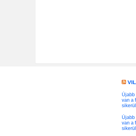
VI
Újabb 
van a 
sikerü
Újabb 
van a 
sikerü