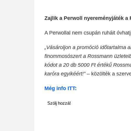
Zajlik a Perwoll nyereményjáték a
A Perwollal nem csupán ruháit óvhatj
„Vásároljon a promóció időtartalma al
finommosószert a Rossmann üzleteibe
kódot a 20 db 5000 Ft értékű Rossman
karóra egyikéért!”
– közölték a szerv
Még info ITT:
Szólj hozzá!