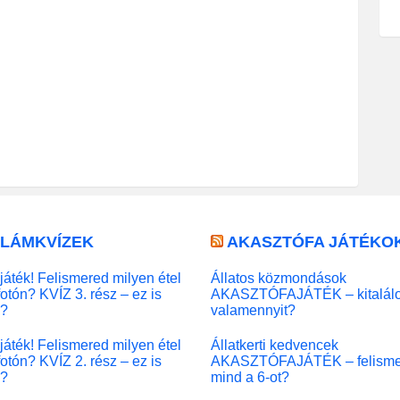
LLÁMKVÍZEK
AKASZTÓFA JÁTÉKO
játék! Felismered milyen étel
Állatos közmondások
fotón? KVÍZ 3. rész – ez is
AKASZTÓFAJÁTÉK – kitalál
l?
valamennyit?
játék! Felismered milyen étel
Állatkerti kedvencek
fotón? KVÍZ 2. rész – ez is
AKASZTÓFAJÁTÉK – felisme
l?
mind a 6-ot?