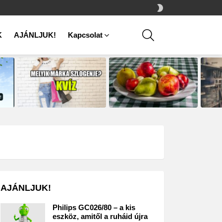
SWITCH
SKIN
SEARCH
K
AJÁNLJUK!
Kapcsolat
AJÁNLJUK!
Philips GC026/80 – a kis
eszköz, amitől a ruháid újra