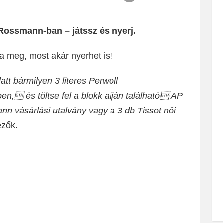
 Rossmann-ban – játssz és nyerj.
a meg, most akár nyerhet is!
att bármilyen 3 literes Perwoll
n, és töltse fel a blokk alján található AP
n vásárlási utalvány vagy a 3 db Tissot női
ezők.