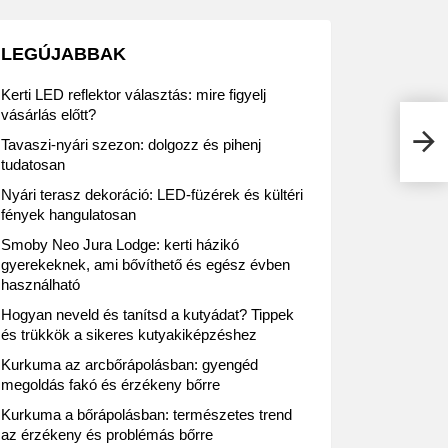
LEGÚJABBAK
Kerti LED reflektor választás: mire figyelj
vásárlás előtt?
Müll
Tavaszi-nyári szezon: dolgozz és pihenj
aján
tudatosan
Nyári terasz dekoráció: LED-füzérek és kültéri
fények hangulatosan
Smoby Neo Jura Lodge: kerti házikó
gyerekeknek, ami bővíthető és egész évben
használható
Hogyan neveld és tanítsd a kutyádat? Tippek
és trükkök a sikeres kutyakiképzéshez
Kurkuma az arcbőrápolásban: gyengéd
megoldás fakó és érzékeny bőrre
Kurkuma a bőrápolásban: természetes trend
az érzékeny és problémás bőrre