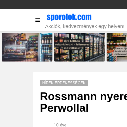
Menu
Akciók, kedvezmények egy helyen!
LATEST
STORIES
HÍREK-ÉRDEKESSÉGEK
Rossmann nyere
Perwollal
10 éve