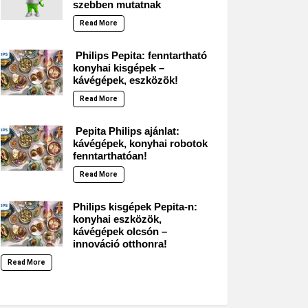
szebben mutatnak
Read More
Philips Pepita: fenntartható
konyhai kisgépek –
kávégépek, eszközök!
Read More
Pepita Philips ajánlat:
kávégépek, konyhai robotok
fenntarthatóan!
Read More
Philips kisgépek Pepita-n:
konyhai eszközök,
kávégépek olcsón –
innováció otthonra!
Read More