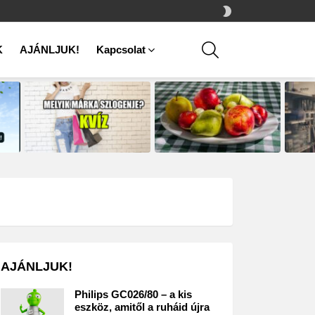
SWITCH
SKIN
SEARCH
K
AJÁNLJUK!
Kapcsolat
AJÁNLJUK!
Philips GC026/80 – a kis
eszköz, amitől a ruháid újra