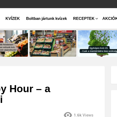
KVÍZEK
Boltban jártunk kvízek
RECEPTEK
AKCIÓ
 Hour – a
i
1.6k
Views