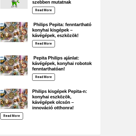
szebben mutatnak
Read More
Philips Pepita: fenntartható
konyhai kisgépek –
kávégépek, eszközök!
Read More
Pepita Philips ajánlat:
kávégépek, konyhai robotok
fenntarthatóan!
Read More
Philips kisgépek Pepita-n:
konyhai eszközök,
kávégépek olcsón –
innováció otthonra!
Read More