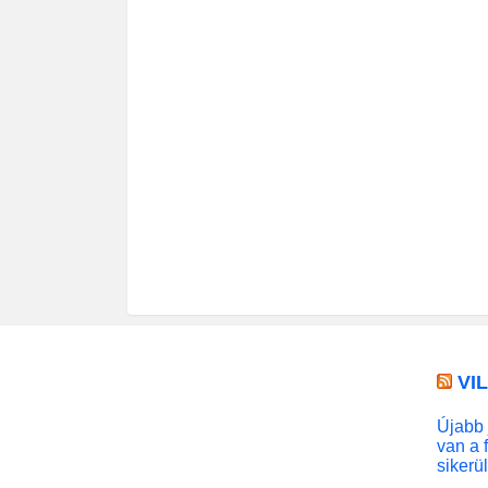
VI
Újabb 
van a 
sikerü