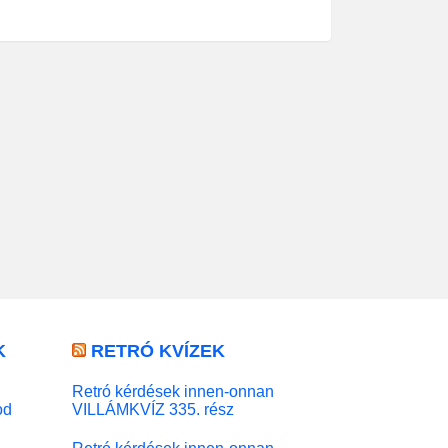
K
RETRÓ KVÍZEK
Retró kérdések innen-onnan
od
VILLÁMKVÍZ 335. rész
Retró kérdések innen-onnan