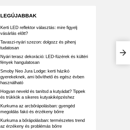
LEGÚJABBAK
Kerti LED reflektor választás: mire figyelj
vásárlás előtt?
Tavaszi-nyári szezon: dolgozz és pihenj
tudatosan
Jó h
Nyári terasz dekoráció: LED-füzérek és kültéri
fények hangulatosan
Smoby Neo Jura Lodge: kerti házikó
gyerekeknek, ami bővíthető és egész évben
használható
Hogyan neveld és tanítsd a kutyádat? Tippek
és trükkök a sikeres kutyakiképzéshez
Kurkuma az arcbőrápolásban: gyengéd
megoldás fakó és érzékeny bőrre
Kurkuma a bőrápolásban: természetes trend
az érzékeny és problémás bőrre