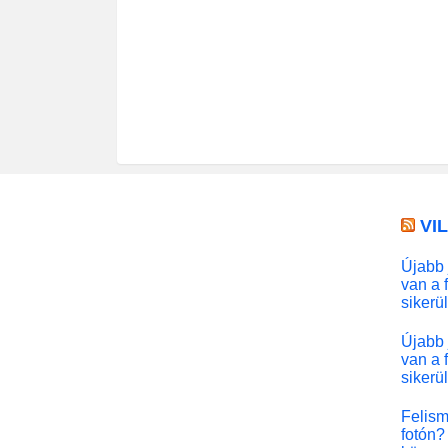
VI
Újabb 
van a 
sikerü
Újabb 
van a 
sikerü
Felism
fotón? 