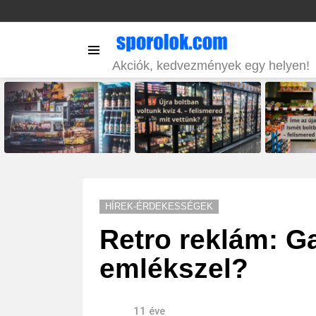
Menu
Akciók, kedvezmények egy helyen!
LATEST
STORIES
HÍREK-ÉRDEKESSÉGEK
Retro reklám: G
emlékszel?
11 éve