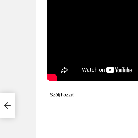
Szólj hozzá!
t!