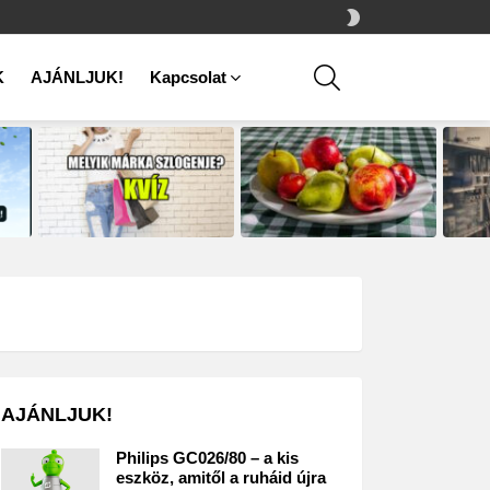
SWITCH
SKIN
SEARCH
K
AJÁNLJUK!
Kapcsolat
AJÁNLJUK!
Philips GC026/80 – a kis
eszköz, amitől a ruháid újra