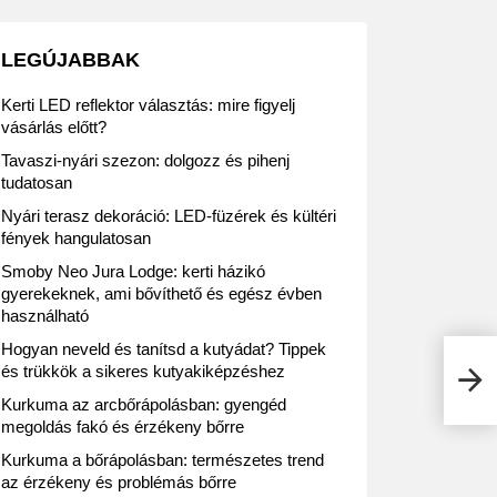
LEGÚJABBAK
Kerti LED reflektor választás: mire figyelj
vásárlás előtt?
Tavaszi-nyári szezon: dolgozz és pihenj
tudatosan
Nyári terasz dekoráció: LED-füzérek és kültéri
fények hangulatosan
Smoby Neo Jura Lodge: kerti házikó
gyerekeknek, ami bővíthető és egész évben
használható
Hogyan neveld és tanítsd a kutyádat? Tippek
Gard
és trükkök a sikeres kutyakiképzéshez
egés
Kurkuma az arcbőrápolásban: gyengéd
megoldás fakó és érzékeny bőrre
Kurkuma a bőrápolásban: természetes trend
az érzékeny és problémás bőrre