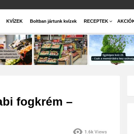
KVÍZEK
Boltban jártunk kvízek
RECEPTEK
AKCIÓ
abi fogkrém –
1.6k
Views