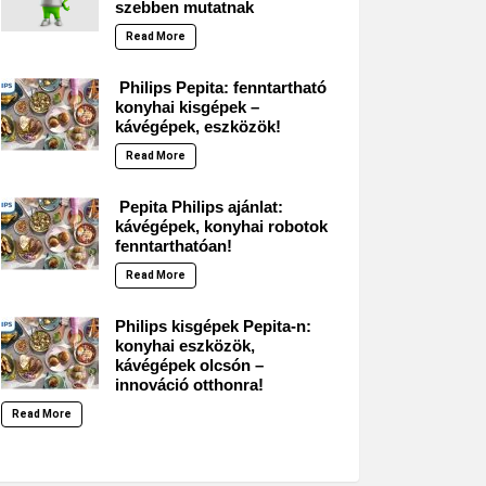
szebben mutatnak
Read More
Philips Pepita: fenntartható
konyhai kisgépek –
kávégépek, eszközök!
Read More
Pepita Philips ajánlat:
kávégépek, konyhai robotok
fenntarthatóan!
Read More
Philips kisgépek Pepita-n:
konyhai eszközök,
kávégépek olcsón –
innováció otthonra!
Read More