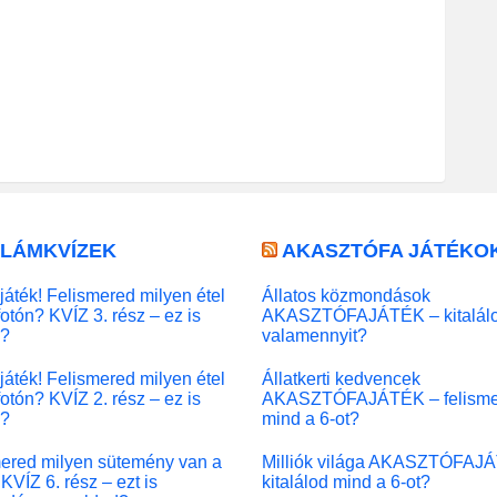
LLÁMKVÍZEK
AKASZTÓFA JÁTÉKO
játék! Felismered milyen étel
Állatos közmondások
fotón? KVÍZ 3. rész – ez is
AKASZTÓFAJÁTÉK – kitalál
l?
valamennyit?
játék! Felismered milyen étel
Állatkerti kedvencek
fotón? KVÍZ 2. rész – ez is
AKASZTÓFAJÁTÉK – felisme
l?
mind a 6-ot?
ered milyen sütemény van a
Milliók világa AKASZTÓFAJ
KVÍZ 6. rész – ezt is
kitalálod mind a 6-ot?