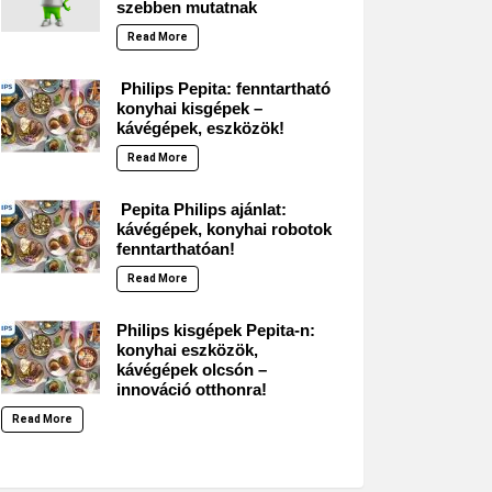
szebben mutatnak
Read More
Philips Pepita: fenntartható
konyhai kisgépek –
kávégépek, eszközök!
Read More
Pepita Philips ajánlat:
kávégépek, konyhai robotok
fenntarthatóan!
Read More
Philips kisgépek Pepita-n:
konyhai eszközök,
kávégépek olcsón –
innováció otthonra!
Read More