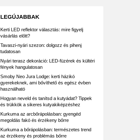
LEGÚJABBAK
Kerti LED reflektor választás: mire figyelj
vásárlás előtt?
Tavaszi-nyári szezon: dolgozz és pihenj
tudatosan
Nyári terasz dekoráció: LED-füzérek és kültéri
fények hangulatosan
Smoby Neo Jura Lodge: kerti házikó
gyerekeknek, ami bővíthető és egész évben
használható
Hogyan neveld és tanítsd a kutyádat? Tippek
és trükkök a sikeres kutyakiképzéshez
Kurkuma az arcbőrápolásban: gyengéd
megoldás fakó és érzékeny bőrre
Kurkuma a bőrápolásban: természetes trend
az érzékeny és problémás bőrre