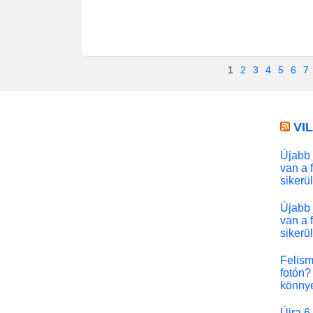
1
2
3
4
5
6
7
VI
Újabb 
van a 
sikerü
Újabb 
van a 
sikerü
Felism
fotón? 
könny
Újra 6