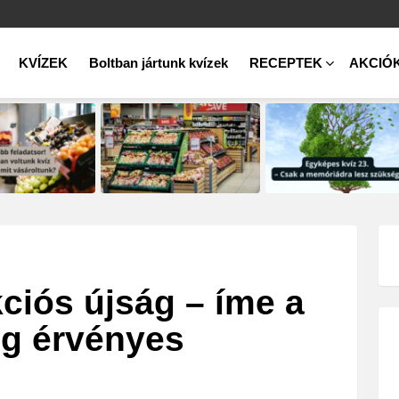
KVÍZEK
Boltban jártunk kvízek
RECEPTEK
AKCIÓ
ciós újság – íme a
-ig érvényes