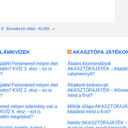
8
Következő oldal - KLIKK
»
LLÁMKVÍZEK
AKASZTÓFA JÁTÉKO
játék! Felismered milyen étel
Állatos közmondások
fotón? KVÍZ 3. rész – ez is
AKASZTÓFAJÁTÉK – kitalál
l?
valamennyit?
játék! Felismered milyen étel
Állatkerti kedvencek
fotón? KVÍZ 2. rész – ez is
AKASZTÓFAJÁTÉK – felisme
l?
mind a 6-ot?
ered milyen sütemény van a
Milliók világa AKASZTÓFAJ
KVÍZ 6. rész – ezt is
kitalálod mind a 6-ot?
edén megoldod?
Nehéz AKASZTÓFAJÁTÉK –
 találós kérdés, tudod a
magyar város nevét keressük