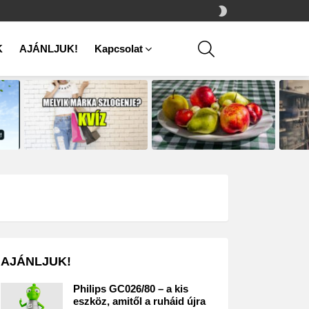
SWITCH
SKIN
SEARCH
K
AJÁNLJUK!
Kapcsolat
AJÁNLJUK!
Philips GC026/80 – a kis
eszköz, amitől a ruháid újra