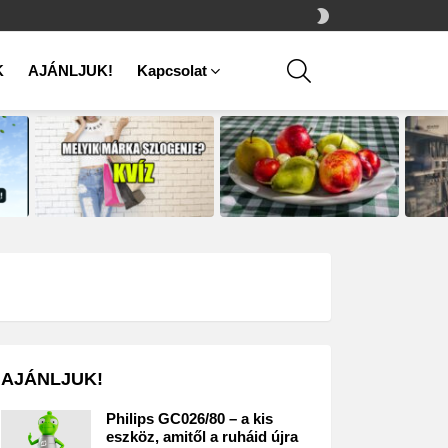
SWITCH
SKIN
SEARCH
K
AJÁNLJUK!
Kapcsolat
AJÁNLJUK!
Philips GC026/80 – a kis
eszköz, amitől a ruháid újra