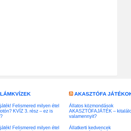
LLÁMKVÍZEK
AKASZTÓFA JÁTÉKO
játék! Felismered milyen étel
Állatos közmondások
fotón? KVÍZ 3. rész – ez is
AKASZTÓFAJÁTÉK – kitalál
l?
valamennyit?
játék! Felismered milyen étel
Állatkerti kedvencek