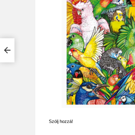
elt
Szólj hozzá!