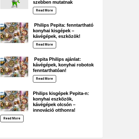
szebben mutatnak
Read More
Philips Pepita: fenntartható
konyhai kisgépek –
kávégépek, eszközök!
Read More
Pepita Philips ajánlat:
kávégépek, konyhai robotok
fenntarthatóan!
Read More
Philips kisgépek Pepita-n:
konyhai eszközök,
kávégépek olcsón –
innováció otthonra!
Read More