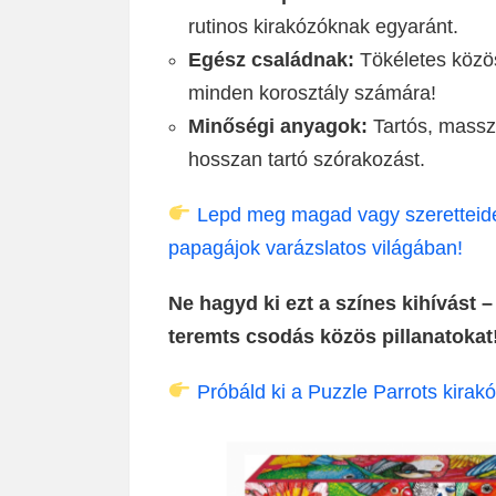
rutinos kirakózóknak egyaránt.
Egész családnak:
Tökéletes közös
minden korosztály számára!
Minőségi anyagok:
Tartós, masszí
hosszan tartó szórakozást.
Lepd meg magad vagy szeretteidet 
papagájok varázslatos világában!
Ne hagyd ki ezt a színes kihívást –
teremts csodás közös pillanatokat
Próbáld ki a Puzzle Parrots kirakó