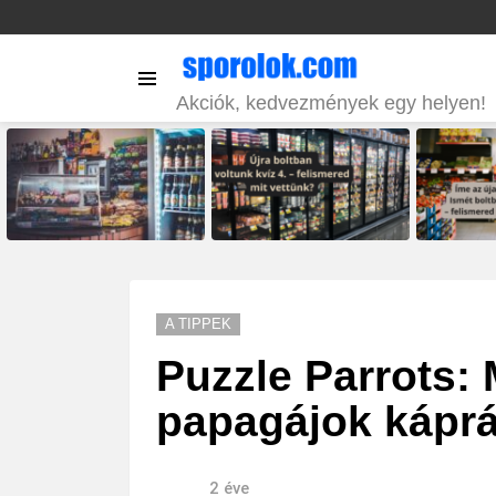
Menu
Akciók, kedvezmények egy helyen!
LATEST
STORIES
A TIPPEK
Puzzle Parrots: M
papagájok káprá
2 éve