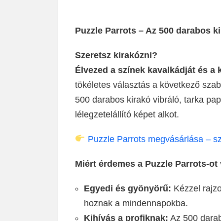
Puzzle Parrots – Az 500 darabos k
Szeretsz kirakózni?
Élvezed a színek kavalkádját és a 
tökéletes választás a következő sza
500 darabos kirakó vibráló, tarka pap
lélegzetelállító képet alkot.
Puzzle Parrots megvásárlása – s
Miért érdemes a Puzzle Parrots-ot 
Egyedi és gyönyörű:
Kézzel rajzo
hoznak a mindennapokba.
Kihívás a profiknak:
Az 500 darabo