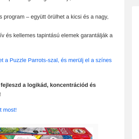
 program – együtt örülhet a kicsi és a nagy,
v és kellemes tapintású elemek garantálják a
a Puzzle Parrots-szal, és merülj el a színes
 fejleszd a logikád, koncentrációd és
!
t most!