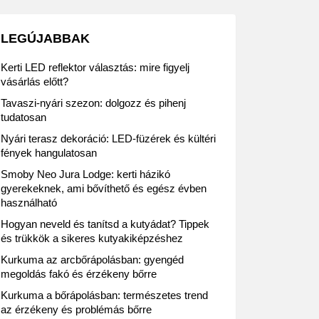
LEGÚJABBAK
Kerti LED reflektor választás: mire figyelj
vásárlás előtt?
Tavaszi-nyári szezon: dolgozz és pihenj
tudatosan
Nyári terasz dekoráció: LED-füzérek és kültéri
fények hangulatosan
Smoby Neo Jura Lodge: kerti házikó
gyerekeknek, ami bővíthető és egész évben
használható
Hogyan neveld és tanítsd a kutyádat? Tippek
és trükkök a sikeres kutyakiképzéshez
Kurkuma az arcbőrápolásban: gyengéd
megoldás fakó és érzékeny bőrre
Kurkuma a bőrápolásban: természetes trend
az érzékeny és problémás bőrre