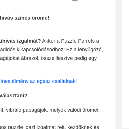
ihívás színes öröme!
kihívás izgalmát?
Akkor a Puzzle Parrots a
badidős kikapcsolódásodhoz! Ez a lenyűgöző,
agájokat ábrázol, összeillesztve pedig egy
zínes élmény az egész családnak!
választani?
lt, vibráló papagájok, melyek valódi örömet
s puzzle igazi izgalmat rejt, kezdőknek és