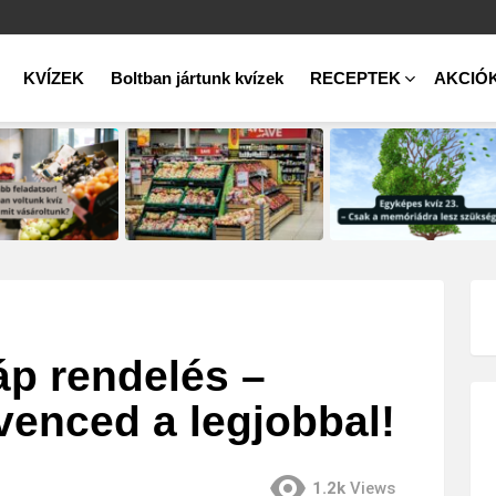
KVÍZEK
Boltban jártunk kvízek
RECEPTEK
AKCIÓ
p rendelés –
enced a legjobbal!
1.2k
Views