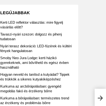
LEGÚJABBAK
Kerti LED reflektor választás: mire figyelj
vásárlás előtt?
Tavaszi-nyári szezon: dolgozz és pihenj
tudatosan
Nyári terasz dekoráció: LED-füzérek és kültéri
fények hangulatosan
Smoby Neo Jura Lodge: kerti házikó
gyerekeknek, ami bővíthető és egész évben
használható
Hogyan neveld és tanítsd a kutyádat? Tippek
és trükkök a sikeres kutyakiképzéshez
Kurkuma az arcbőrápolásban: gyengéd
megoldás fakó és érzékeny bőrre
Macs
Kurkuma a bőrápolásban: természetes trend
típu
az érzékeny és problémás bőrre