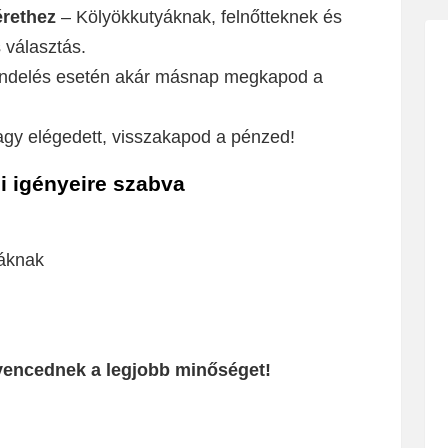
rethez
– Kölyökkutyáknak, felnőtteknek és
 választás.
rendelés esetén akár másnap megkapod a
gy elégedett, visszakapod a pénzed!
 igényeire szabva
áknak
vencednek a legjobb minőséget!