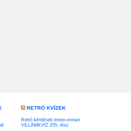
K
RETRÓ KVÍZEK
Retró kérdések innen-onnan
od
VILLÁMKVÍZ 335. rész