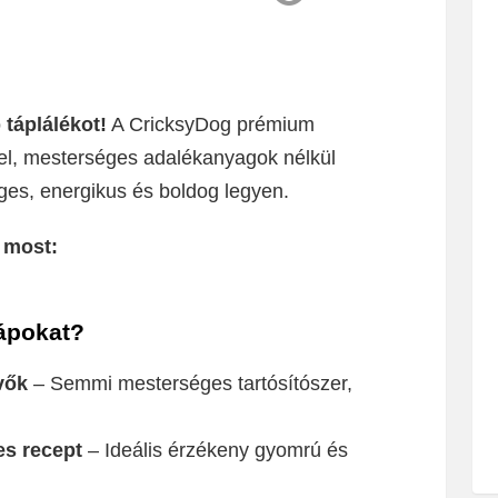
táplálékot!
A CricksyDog prémium
el, mesterséges adalékanyagok nélkül
es, energikus és boldog legyen.
 most:
tápokat?
vők
– Semmi mesterséges tartósítószer,
es recept
– Ideális érzékeny gyomrú és