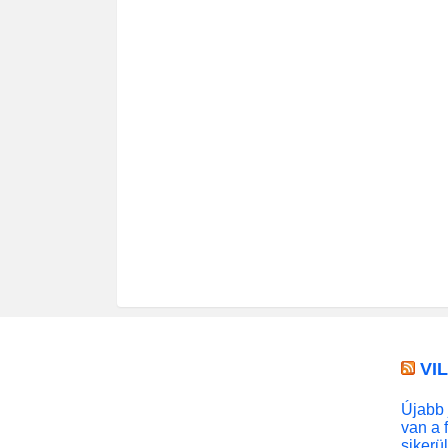
VI
Újabb 
van a 
sikerü