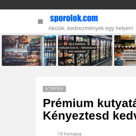
Menu
Akciók, kedvezmények egy helyen!
LATEST
STORIES
A TIPPEK
Prémium kutyatá
Kényeztesd kedv
10 hónapja