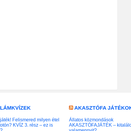
LLÁMKVÍZEK
AKASZTÓFA JÁTÉKO
játék! Felismered milyen étel
Állatos közmondások
fotón? KVÍZ 3. rész – ez is
AKASZTÓFAJÁTÉK – kitalál
l?
valamennyit?