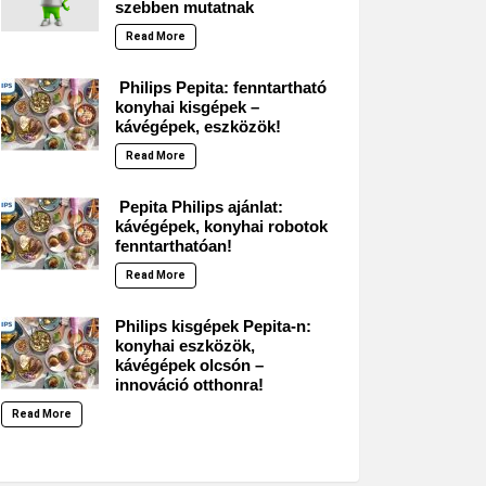
szebben mutatnak
Read More
Philips Pepita: fenntartható
konyhai kisgépek –
kávégépek, eszközök!
Read More
Pepita Philips ajánlat:
kávégépek, konyhai robotok
fenntarthatóan!
Read More
Philips kisgépek Pepita-n:
konyhai eszközök,
kávégépek olcsón –
innováció otthonra!
Read More