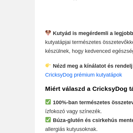
Kutyád is megérdemli a legjobb 
kutyatápjai természetes összetevőkk
készülnek, hogy kedvenced egészség
Nézd meg a kínálatot és rendelj
CricksyDog prémium kutyatápok
Miért válaszd a CricksyDog 
100%-ban természetes összete
ízfokozó vagy színezék.
Búza-glutén és csirkehús ment
allergiás kutyusoknak.