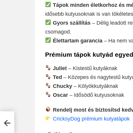
Tápok minden életkorhoz és mé
idősebb kutyusoknak is van tökéletes
Gyors szállítás
– Délig leadott 
csomagod.
Élettartam garancia
– Ha nem va
Prémium tápok kutyád egyedi
Juliet
– Kistestű kutyáknak
Ted
– Közepes és nagytestű kuty
Chucky
– Kölyökkutyáknak
Oscar
– Idősödő kutyusoknak
Rendelj most és biztosítsd ked
CricksyDog prémium kutyatápok
 –