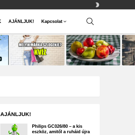
SWITCH
SKIN
SEARCH
K
AJÁNLJUK!
Kapcsolat
AJÁNLJUK!
Philips GC026/80 – a kis
eszköz, amitől a ruháid újra