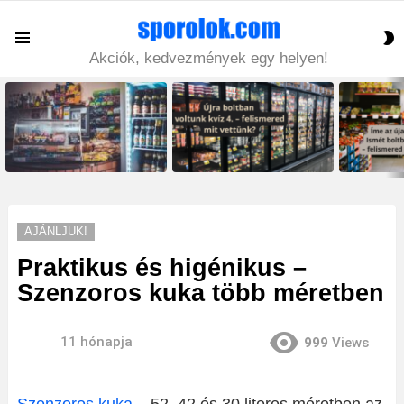
S
Menu
S
Akciók, kedvezmények egy helyen!
LATEST
STORIES
AJÁNLJUK!
Praktikus és higénikus –
Szenzoros kuka több méretben
11 hónapja
999
Views