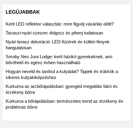
LEGÚJABBAK
Kerti LED reflektor választás: mire figyelj vásárlás előtt?
Tavaszi-nyári szezon: dolgozz és pihenj tudatosan
Nyári terasz dekoráció: LED-füzérek és kültéri fények
hangulatosan
Smoby Neo Jura Lodge: kerti házikó gyerekeknek, ami
bővíthető és egész évben használható
Hogyan neveld és tanítsd a kutyádat? Tippek és trükkök a
sikeres kutyakiképzéshez
Kurkuma az arcbőrápolásban: gyengéd megoldás fakó és
érzékeny bőrre
Kurkuma a bőrápolásban: természetes trend az érzékeny és
problémás bőrre