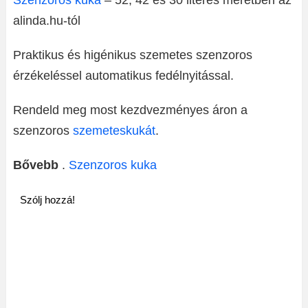
Szenzoros kuka
– 52, 42 és 30 literes méretben az
alinda.hu-tól
Praktikus és higénikus szemetes szenzoros
érzékeléssel automatikus fedélnyitással.
Rendeld meg most kezdvezményes áron a
szenzoros
szemeteskukát
.
Bővebb
.
Szenzoros kuka
Szólj hozzá!