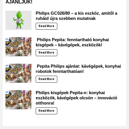
AJÁNLJUK!
Philips GC026/80 – a kis eszköz, amitől a
ruháid újra szebben mutatnak
Read More
Philips Pepita: fenntartható konyhai
kisgépek – kávégépek, eszközök!
Read More
Pepita Philips ajánlat: kávégépek, konyhai
robotok fenntarthatóan!
Read More
Philips kisgépek Pepita-n: konyhai
eszközök, kávégépek olcsón – innováció
otthonra!
Read More