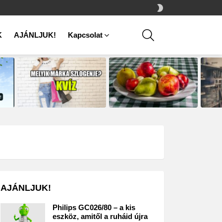
SWITCH
SKIN
SEARCH
K
AJÁNLJUK!
Kapcsolat
AJÁNLJUK!
Philips GC026/80 – a kis
eszköz, amitől a ruháid újra