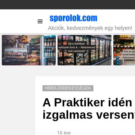
Menu
Akciók, kedvezmények egy helyen!
LATEST
STORIES
HÍREK-ÉRDEKESSÉGEK
A Praktiker idén
izgalmas versen
10 éve