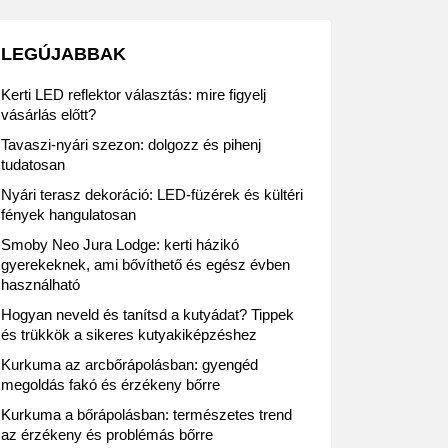
LEGÚJABBAK
Kerti LED reflektor választás: mire figyelj
vásárlás előtt?
Tavaszi-nyári szezon: dolgozz és pihenj
tudatosan
Nyári terasz dekoráció: LED-füzérek és kültéri
fények hangulatosan
Smoby Neo Jura Lodge: kerti házikó
gyerekeknek, ami bővíthető és egész évben
használható
Hogyan neveld és tanítsd a kutyádat? Tippek
és trükkök a sikeres kutyakiképzéshez
Kurkuma az arcbőrápolásban: gyengéd
megoldás fakó és érzékeny bőrre
Kurkuma a bőrápolásban: természetes trend
az érzékeny és problémás bőrre