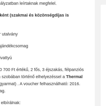
ályzatban leírtaknak megfelel.
ként (szakmai és közönségdíjas is
r utalvány
l ajándékcsomag
ivattyú
 700 Ft értékű, 2 fős, 3 éjszakás, félpanziós
m szobában történő elhelyezéssel a
Thermal
yarmat) . A voucher felhasználható: 2016.
ag.
 elbírálnak: