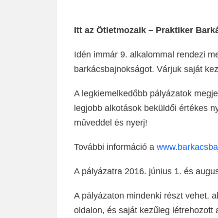
Itt az Ötletmozaik – Praktiker Bar
Idén immár 9. alkalommal rendezi me
barkácsbajnokságot. Várjuk saját kezű
A legkiemelkedőbb pályázatok megje
legjobb alkotások beküldői értékes 
műveddel és nyerj!
További információ a
www.barkacsba
A pályázatra 2016. június 1. és augus
A pályázaton mindenki részt vehet, ak
oldalon, és saját kezűleg létrehozott a