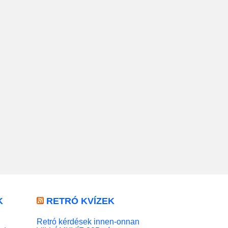
K
RETRÓ KVÍZEK
Retró kérdések innen-onnan