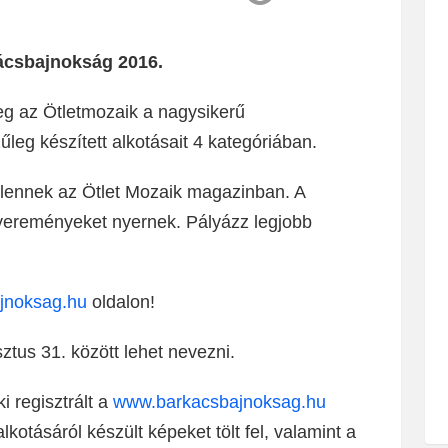
kácsbajnokság 2016.
g az Ötletmozaik a nagysikerű
leg készített alkotásait 4 kategóriában.
lennek az Ötlet Mozaik magazinban. A
nyereményeket nyernek. Pályázz legjobb
jnoksag.hu
oldalon!
ztus 31. között lehet nevezni.
i regisztrált a
www.barkacsbajnoksag.hu
lkotásáról készült képeket tölt fel, valamint a