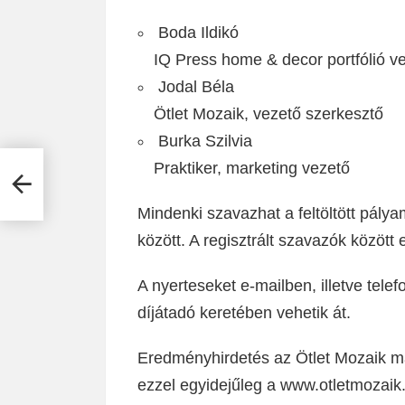
Boda Ildikó
IQ Press home & decor portfólió v
Jodal Béla
Ötlet Mozaik, vezető szerkesztő
Burka Szilvia
Praktiker, marketing vezető
Mindenki szavazhat a feltöltött pály
között. A regisztrált szavazók között
A nyerteseket e-mailben, illetve tel
díjátadó keretében vehetik át.
Eredményhirdetés a
z Ötlet Mozaik 
ezzel egyidejűleg a www.otletmozaik