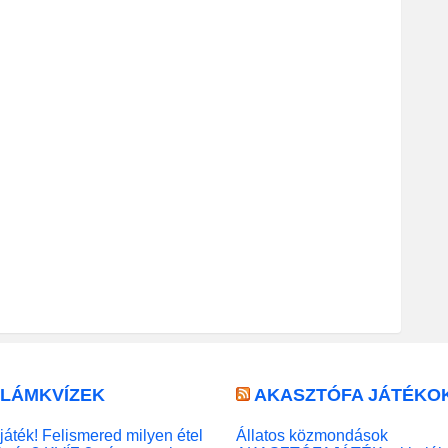
LLÁMKVÍZEK
AKASZTÓFA JÁTÉKO
játék! Felismered milyen étel
Állatos közmondások