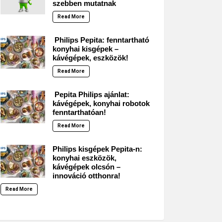
szebben mutatnak
Read More
Philips Pepita: fenntartható
konyhai kisgépek –
kávégépek, eszközök!
Read More
Pepita Philips ajánlat:
kávégépek, konyhai robotok
fenntarthatóan!
Read More
Philips kisgépek Pepita-n:
konyhai eszközök,
kávégépek olcsón –
innováció otthonra!
Read More