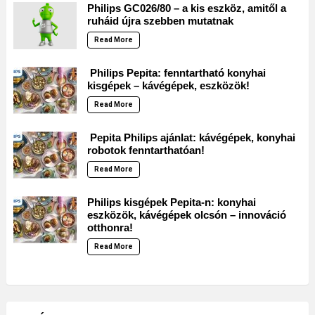
Philips GC026/80 – a kis eszköz, amitől a
ruháid újra szebben mutatnak
Read More
Philips Pepita: fenntartható konyhai
kisgépek – kávégépek, eszközök!
Read More
Pepita Philips ajánlat: kávégépek, konyhai
robotok fenntarthatóan!
Read More
Philips kisgépek Pepita-n: konyhai
eszközök, kávégépek olcsón – innováció
otthonra!
Read More