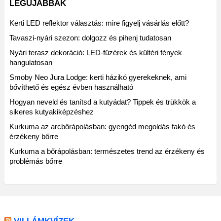
LEGÚJABBAK
Kerti LED reflektor választás: mire figyelj vásárlás előtt?
Tavaszi-nyári szezon: dolgozz és pihenj tudatosan
Nyári terasz dekoráció: LED-füzérek és kültéri fények
hangulatosan
Smoby Neo Jura Lodge: kerti házikó gyerekeknek, ami
bővíthető és egész évben használható
Hogyan neveld és tanítsd a kutyádat? Tippek és trükkök a
sikeres kutyakiképzéshez
Kurkuma az arcbőrápolásban: gyengéd megoldás fakó és
érzékeny bőrre
Kurkuma a bőrápolásban: természetes trend az érzékeny és
problémás bőrre