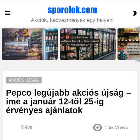
S
Menu
S
Akciók, kedvezmények egy helyen!
LATEST
STORIES
AKCIÓS ÚJSÁG
Pepco legújabb akciós újság –
íme a január 12-től 25-ig
érvényes ajánlatok
9 éve
1.6k
Views