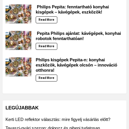
Philips Pepita: fenntartható konyhai
kisgépek – kávégépek, eszközök!
Read More
Pepita Philips ajánlat: kávégépek, konyhai
robotok fenntarthatóan!
Read More
Philips kisgépek Pepita-n: konyhai
eszközök, kávégépek olcsón – innováció
otthonra!
Read More
LEGÚJABBAK
Kerti LED reflektor választás: mire figyelj vásárlás előtt?
Tavaszi-nyári szezon: dolgozz és pihenj tudatosan