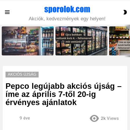
S
Menu
S
Akciók, kedvezmények egy helyen!
LATEST
STORIES
AKCIÓS ÚJSÁG
Pepco legújabb akciós újság –
íme az április 7-től 20-ig
érvényes ajánlatok
9 éve
2k
Views