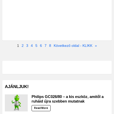
1
2
3
4
5
6
7
8
Következő oldal - KLIKK
»
AJÁNLJUK!
Philips GC026/80 – a kis eszköz, amitől a
ruháid újra szebben mutatnak
Read More