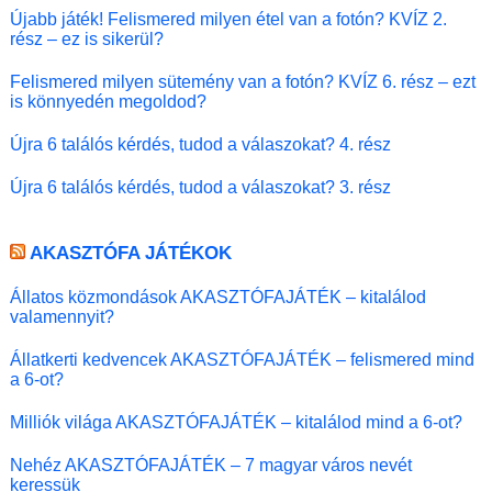
Újabb játék! Felismered milyen étel van a fotón? KVÍZ 2.
rész – ez is sikerül?
Felismered milyen sütemény van a fotón? KVÍZ 6. rész – ezt
is könnyedén megoldod?
Újra 6 találós kérdés, tudod a válaszokat? 4. rész
Újra 6 találós kérdés, tudod a válaszokat? 3. rész
AKASZTÓFA JÁTÉKOK
Állatos közmondások AKASZTÓFAJÁTÉK – kitalálod
valamennyit?
Állatkerti kedvencek AKASZTÓFAJÁTÉK – felismered mind
a 6-ot?
Milliók világa AKASZTÓFAJÁTÉK – kitalálod mind a 6-ot?
Nehéz AKASZTÓFAJÁTÉK – 7 magyar város nevét
keressük