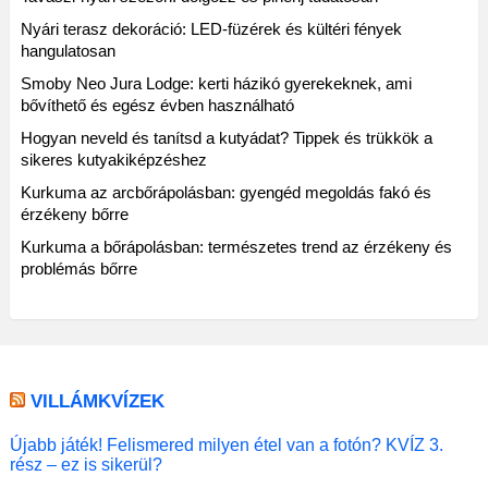
Nyári terasz dekoráció: LED-füzérek és kültéri fények
hangulatosan
Smoby Neo Jura Lodge: kerti házikó gyerekeknek, ami
bővíthető és egész évben használható
Hogyan neveld és tanítsd a kutyádat? Tippek és trükkök a
sikeres kutyakiképzéshez
Kurkuma az arcbőrápolásban: gyengéd megoldás fakó és
érzékeny bőrre
Kurkuma a bőrápolásban: természetes trend az érzékeny és
problémás bőrre
VILLÁMKVÍZEK
Újabb játék! Felismered milyen étel van a fotón? KVÍZ 3.
rész – ez is sikerül?