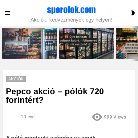
S
Menu
S
Akciók, kedvezmények egy helyen!
LATEST
STORIES
AKCIÓK
Pepco akció – pólók 720
forintért?
10 éve
999
Views