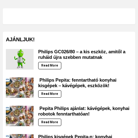
AJÁNLJUK!
Philips GC026/80 – a kis eszköz, amitől a
ruháid újra szebben mutatnak
Read More
Philips Pepita: fenntartható konyhai
kisgépek – kávégépek, eszközök!
Read More
Pepita Philips ajánlat: kávégépek, konyhai
robotok fenntarthatóan!
Read More
Philips kisgépek Pepita-n: konyhai