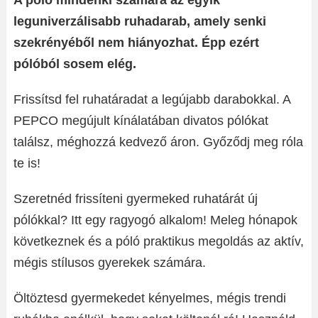
A póló mindenki számára az egyik
leguniverzálisabb ruhadarab, amely senki
szekrényéből nem hiányozhat. Épp ezért
pólóból sosem elég.
Frissítsd fel ruhatáradat a legújabb darabokkal. A
PEPCO megújult kínálatában divatos pólókat
találsz, méghozzá kedvező áron. Győződj meg róla
te is!
Szeretnéd frissíteni gyermeked ruhatárát új
pólókkal? Itt egy ragyogó alkalom! Meleg hónapok
következnek és a póló praktikus megoldás az aktív,
mégis stílusos gyerekek számára.
Öltöztesd gyermekedet kényelmes, mégis trendi