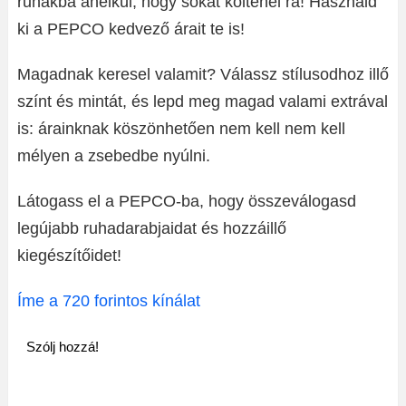
ruhákba anélkül, hogy sokat költenél rá! Használd
ki a PEPCO kedvező árait te is!
Magadnak keresel valamit? Válassz stílusodhoz illő
színt és mintát, és lepd meg magad valami extrával
is: árainknak köszönhetően nem kell nem kell
mélyen a zsebedbe nyúlni.
Látogass el a PEPCO-ba, hogy összeválogasd
legújabb ruhadarabjaidat és hozzáillő
kiegészítőidet!
Íme a 720 forintos kínálat
Szólj hozzá!