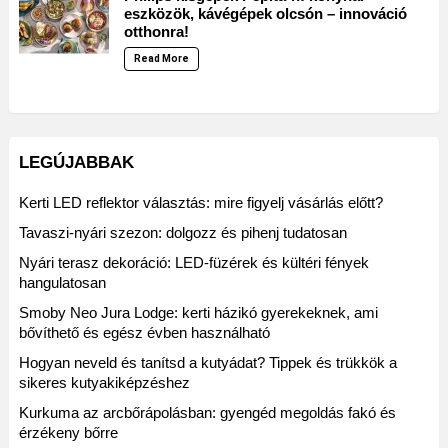
eszközök, kávégépek olcsón – innováció
otthonra!
Read More
LEGÚJABBAK
Kerti LED reflektor választás: mire figyelj vásárlás előtt?
Tavaszi-nyári szezon: dolgozz és pihenj tudatosan
Nyári terasz dekoráció: LED-füzérek és kültéri fények
hangulatosan
Smoby Neo Jura Lodge: kerti házikó gyerekeknek, ami
bővíthető és egész évben használható
Hogyan neveld és tanítsd a kutyádat? Tippek és trükkök a
sikeres kutyakiképzéshez
Kurkuma az arcbőrápolásban: gyengéd megoldás fakó és
érzékeny bőrre