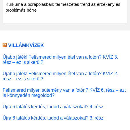
Kurkuma a bőrápolásban: természetes trend az érzékeny és
problémás bőrre
VILLÁMKVÍZEK
Újabb játék! Felismered milyen étel van a fotón? KVÍZ 3.
rész – ez is sikerül?
Újabb játék! Felismered milyen étel van a fotón? KVÍZ 2.
rész – ez is sikerül?
Felismered milyen sütemény van a fotón? KVÍZ 6. rész – ezt
is könnyedén megoldod?
Újra 6 találós kérdés, tudod a válaszokat? 4. rész
Újra 6 találós kérdés, tudod a válaszokat? 3. rész