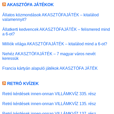
AKASZTÓFA JÁTÉKOK
Állatos közmondások AKASZTÓFAJÁTÉK – kitalálod
valamennyit?
Állatkerti kedvencek AKASZTÓFAJÁTÉK – felismered mind
a 6-ot?
Milliók világa AKASZTÓFAJÁTÉK – kitalálod mind a 6-ot?
Nehéz AKASZTÓFAJÁTÉK – 7 magyar város nevét
keressük
Francia kártyán alapuló játékok AKASZTÓFA JÁTÉK
RETRÓ KVÍZEK
Retró kérdések innen-onnan VILLÁMKVÍZ 335. rész
Retró kérdések innen-onnan VILLÁMKVÍZ 135. rész
Retró kérdések innen-onnan VILLÁMKVÍZ 137. rész