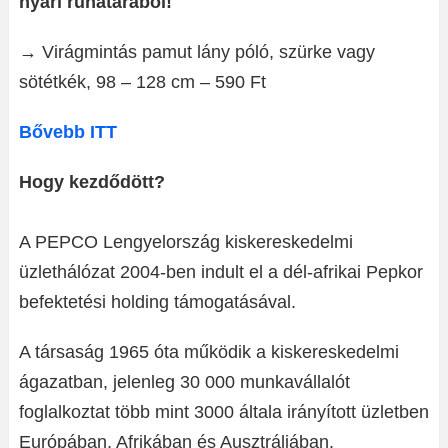
nyári ruhatárából!
→ Virágmintás pamut lány póló, szürke vagy
sötétkék, 98 – 128 cm – 590 Ft
Bővebb ITT
Hogy kezdődött?
A PEPCO Lengyelország kiskereskedelmi
üzlethálózat 2004-ben indult el a dél-afrikai Pepkor
befektetési holding támogatásával.
A társaság 1965 óta működik a kiskereskedelmi
ágazatban, jelenleg 30 000 munkavállalót
foglalkoztat több mint 3000 általa irányított üzletben
Európában, Afrikában és Ausztráliában.