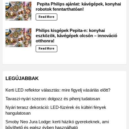
Pepita Philips ajánlat: kávégépek, konyhai
robotok fenntarthatóan!
Read More
Philips kisgépek Pepita-n: konyhai
eszközök, kávégépek olcsón – innováció
otthonra!
Read More
LEGÚJABBAK
Kerti LED reflektor választás: mire figyelj vásárlás előtt?
Tavaszi-nyári szezon: dolgozz és pihenj tudatosan
Nyári terasz dekoráció: LED-füzérek és kültéri fények
hangulatosan
Smoby Neo Jura Lodge: kerti házikó gyerekeknek, ami
bővíthető és egész évben használható