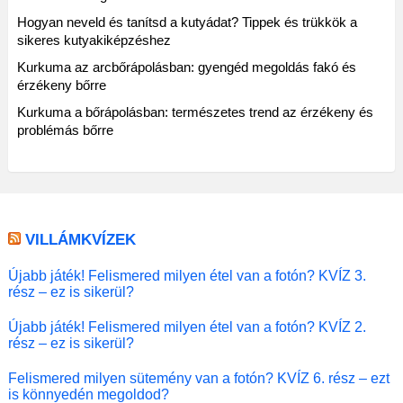
Hogyan neveld és tanítsd a kutyádat? Tippek és trükkök a
sikeres kutyakiképzéshez
Kurkuma az arcbőrápolásban: gyengéd megoldás fakó és
érzékeny bőrre
Kurkuma a bőrápolásban: természetes trend az érzékeny és
problémás bőrre
VILLÁMKVÍZEK
Újabb játék! Felismered milyen étel van a fotón? KVÍZ 3.
rész – ez is sikerül?
Újabb játék! Felismered milyen étel van a fotón? KVÍZ 2.
rész – ez is sikerül?
Felismered milyen sütemény van a fotón? KVÍZ 6. rész – ezt
is könnyedén megoldod?