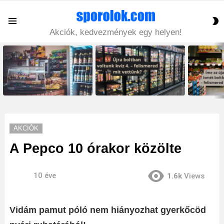
S
Menu
S
Akciók, kedvezmények egy helyen!
LATEST
STORIES
AKCIÓK
A Pepco 10 órakor közölte
10 éve
1.6k
Views
Vidám pamut póló nem hiányozhat gyerkőcöd