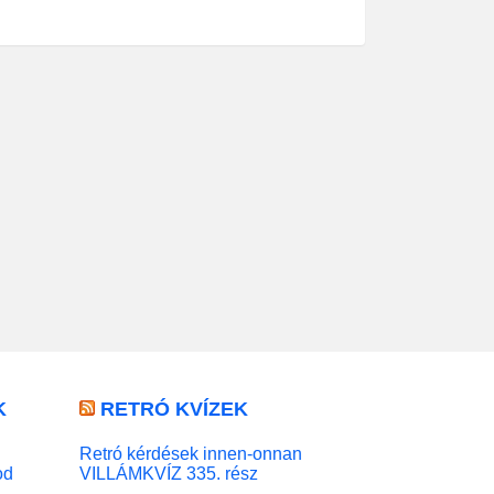
K
RETRÓ KVÍZEK
Retró kérdések innen-onnan
od
VILLÁMKVÍZ 335. rész