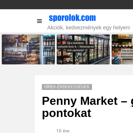
Menu
Akciók, kedvezmények egy helyen!
LATEST
STORIES
HÍREK-ÉRDEKESSÉGEK
Penny Market – 
pontokat
10 éve