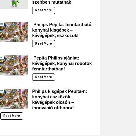
szebben mutatnak
Read More
Philips Pepita: fenntartható
konyhai kisgépek –
kávégépek, eszközök!
Read More
Pepita Philips ajánlat:
kávégépek, konyhai robotok
fenntarthatóan!
Read More
Philips kisgépek Pepita-n:
konyhai eszközök,
kávégépek olcsón –
innováció otthonra!
Read More