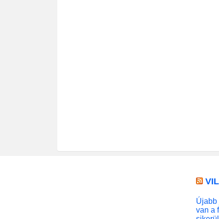
VI
Újabb 
van a 
sikerü