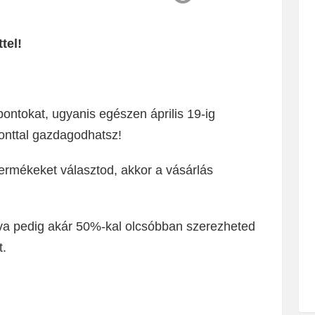
tel!
pontokat, ugyanis egészen április 19-ig
onttal gazdagodhatsz!
 termékeket választod, akkor a vásárlás
álva pedig akár 50%-kal olcsóbban szerezheted
t.