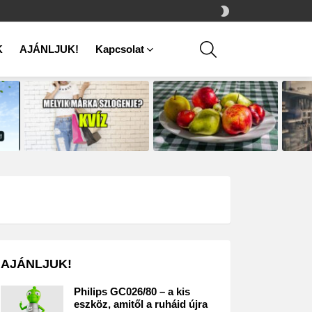
SWITCH
SKIN
SEARCH
K
AJÁNLJUK!
Kapcsolat
AJÁNLJUK!
Philips GC026/80 – a kis
eszköz, amitől a ruháid újra