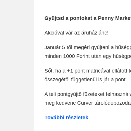
Gyűjtsd a pontokat a Penny Market
Akcióval vár az áruházlánc!
Január 5-től megéri gyűjteni a hűség
minden 1000 Forint után egy hűségp
Sőt, ha a +1 pont matricával ellátott
összegétől függetlenül is jár a pont.
A teli pontgyűjtő füzeteket felhaszn
meg kedvenc Curver tárolódobozoda
További részletek