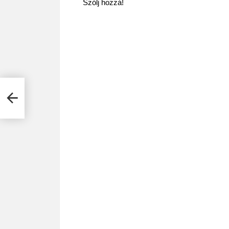
Szólj hozzá!