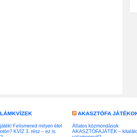
LLÁMKVÍZEK
AKASZTÓFA JÁTÉKO
játék! Felismered milyen étel
Állatos közmondások
fotón? KVÍZ 3. rész – ez is
AKASZTÓFAJÁTÉK – kitalál
l?
valamennyit?