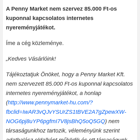
A Penny Market nem szervez 85.000 Ft-os
kuponnal kapcsolatos internetes
nyereményjátékot.
Íme a cég közleménye.
„Kedves Vásárlóink!
Tájékoztatjuk Önöket, hogy a Penny Market Kft.
nem szervezett 85.000 Ft-os kuponnal kapcsolatos
internetes nyereményjátékot, a honlap
(
http://www.pennymarket-hu.com/?
fbclid=IwAR3vQJvYSUrZS1tBVE2A7gZpewXW-
NOG6pj8uYP6pgfmI7V8jsBhQ5oQ5GQ
) nem
társaságunkhoz tartozik, véleményünk szerint