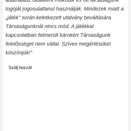
adathalász oldalként működik és ott társaságunk
logóját jogosulatlanul használják. Mindezek miatt a
„játék” során keletkezett utalvány beváltására
Társaságunknál nincs mód. A játékkal
kapcsolatban felmerült károkért Társaságunk
felelősséget nem vállal. Szíves megértésüket
köszönjük!”
Szólj hozzá!