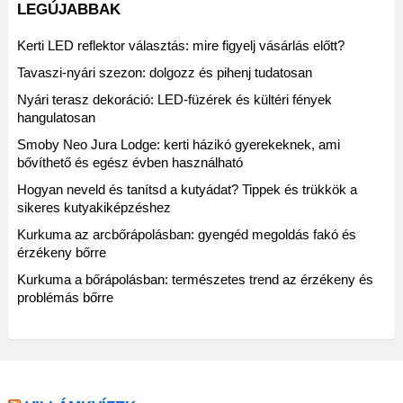
LEGÚJABBAK
Kerti LED reflektor választás: mire figyelj vásárlás előtt?
Tavaszi-nyári szezon: dolgozz és pihenj tudatosan
Nyári terasz dekoráció: LED-füzérek és kültéri fények
hangulatosan
Smoby Neo Jura Lodge: kerti házikó gyerekeknek, ami
bővíthető és egész évben használható
Hogyan neveld és tanítsd a kutyádat? Tippek és trükkök a
sikeres kutyakiképzéshez
Kurkuma az arcbőrápolásban: gyengéd megoldás fakó és
érzékeny bőrre
Kurkuma a bőrápolásban: természetes trend az érzékeny és
problémás bőrre