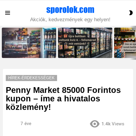
S
Menu
S
Akciók, kedvezmények egy helyen!
LATEST
STORIES
HÍREK-ÉRDEKESSÉGEK
Penny Market 85000 Forintos
kupon – íme a hivatalos
közlemény!
7 éve
1.4k
Views