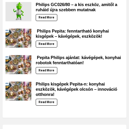
Philips GC026/80 – a kis eszköz, amitől a
ruháid újra szebben mutatnak
Read More
Philips Pepita: fenntartható konyhai
kisgépek – kávégépek, eszközök!
Read More
Pepita Philips ajánlat: kávégépek, konyhai
robotok fenntarthatóan!
Read More
Philips kisgépek Pepita-n: konyhai
eszközök, kávégépek olcsón – innováció
otthonra!
Read More