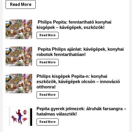
Read More
Philips Pepita: fenntartható konyhai
kisgépek – kávégépek, eszközök!
Read More
Pepita Philips ajánlat: kávégépek, konyhai
robotok fenntarthatóan!
Read More
Philips kisgépek Pepita-n: konyhai
eszközök, kávégépek olcsón – innováció
otthonra!
Read More
Pepita gyerek jelmezek: álruhák farsangra –
hatalmas választék!
Read More