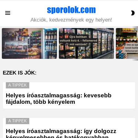
S
Menu
S
Akciók, kedvezmények egy helyen!
LATEST
STORIES
EZEK IS JÓK:
A TIPPEK
Helyes íróasztalmagasság: kevesebb
fájdalom, több kényelem
A TIPPEK
Helyes íróasztalmagasság: így dolgozz
kényelmesebben és hatékonyabban