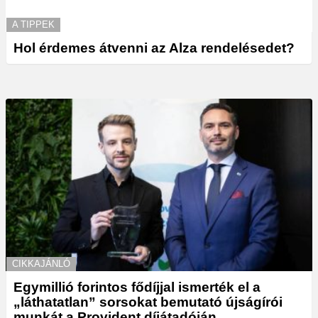
A TIPPEK
Hol érdemes átvenni az Alza rendelésedet?
CIKKAJÁNLÓ
Egymillió forintos fődíjjal ismerték el a
„láthatatlan” sorsokat bemutató újságírói
munkát a Provident díjátadóján