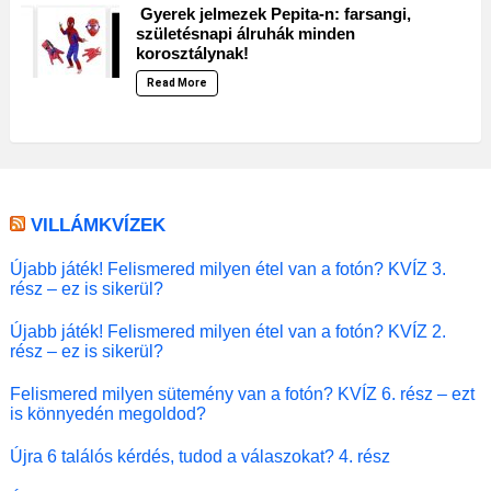
Gyerek jelmezek Pepita-n: farsangi,
születésnapi álruhák minden
korosztálynak!
Read More
VILLÁMKVÍZEK
Újabb játék! Felismered milyen étel van a fotón? KVÍZ 3.
rész – ez is sikerül?
Újabb játék! Felismered milyen étel van a fotón? KVÍZ 2.
rész – ez is sikerül?
Felismered milyen sütemény van a fotón? KVÍZ 6. rész – ezt
is könnyedén megoldod?
Újra 6 találós kérdés, tudod a válaszokat? 4. rész