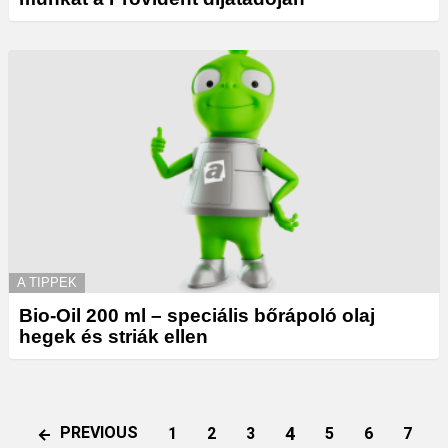
A TIPPEK
Bio-Oil 200 ml – speciális bőrápoló olaj
hegek és striák ellen
4
PREVIOUS
1
2
3
5
6
7