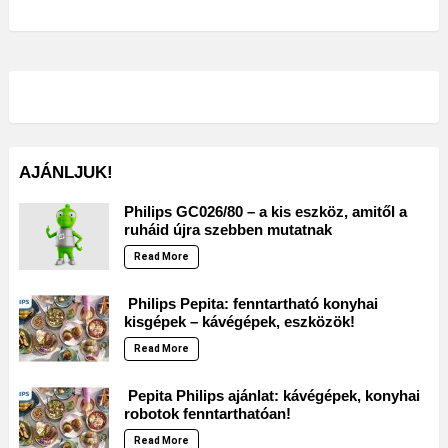
AJÁNLJUK!
Philips GC026/80 – a kis eszköz, amitől a
ruháid újra szebben mutatnak
Read More
Philips Pepita: fenntartható konyhai
kisgépek – kávégépek, eszközök!
Read More
Pepita Philips ajánlat: kávégépek, konyhai
robotok fenntarthatóan!
Read More