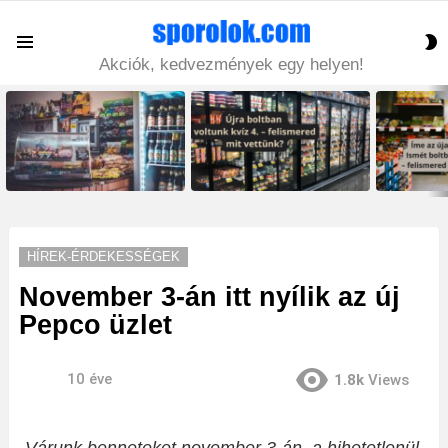
S
Menu
S
Akciók, kedvezmények egy helyen!
LATEST
STORIES
HÍREK-ÉRDEKESSÉGEK
November 3-án itt nyílik az új
Pepco üzlet
10 éve
1.8k
Views