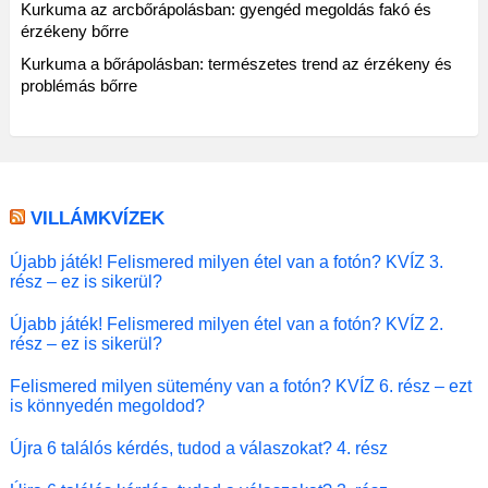
Kurkuma az arcbőrápolásban: gyengéd megoldás fakó és
érzékeny bőrre
Kurkuma a bőrápolásban: természetes trend az érzékeny és
problémás bőrre
VILLÁMKVÍZEK
Újabb játék! Felismered milyen étel van a fotón? KVÍZ 3.
rész – ez is sikerül?
Újabb játék! Felismered milyen étel van a fotón? KVÍZ 2.
rész – ez is sikerül?
Felismered milyen sütemény van a fotón? KVÍZ 6. rész – ezt
is könnyedén megoldod?
Újra 6 találós kérdés, tudod a válaszokat? 4. rész