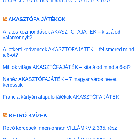
Újra 6 találós kérdés, tudod a válaszokat? 3. rész
AKASZTÓFA JÁTÉKOK
Állatos közmondások AKASZTÓFAJÁTÉK – kitalálod
valamennyit?
Állatkerti kedvencek AKASZTÓFAJÁTÉK – felismered mind
a 6-ot?
Milliók világa AKASZTÓFAJÁTÉK – kitalálod mind a 6-ot?
Nehéz AKASZTÓFAJÁTÉK – 7 magyar város nevét
keressük
Francia kártyán alapuló játékok AKASZTÓFA JÁTÉK
RETRÓ KVÍZEK
Retró kérdések innen-onnan VILLÁMKVÍZ 335. rész