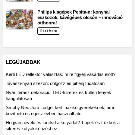
Philips kisgépek Pepita-n: konyhai
eszközök, kávégépek olcsón – innováció
otthonra!
Read More
LEGÚJABBAK
Kerti LED reflektor választás: mire figyelj vásárlás előtt?
Tavaszi-nyári szezon: dolgozz és pihenj tudatosan
Nyári terasz dekoráció: LED-füzérek és kültéri fények
hangulatosan
Smoby Neo Jura Lodge: kerti házikó gyerekeknek, ami
bővíthető és egész évben használható
Hogyan neveld és tanítsd a kutyádat? Tippek és trükkök a
sikeres kutyakiképzéshez