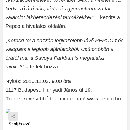
„Várunk benneteket november 3-án, a hihetetlenül
kedvező árú női-, férfi-, és gyermekruházattal,
valamint lakberendezési termékekkel!”
– kezdte a
Pepco a hivatalos oldalán.
„Keresd fel a hozzád legközelebb lévő PEPCO-t és
válogass a legjobb ajánlatokból! Csütörtökön 9
órától már a Savoya Parkban is megtalálsz
minket!”
– tették hozzá.
Nyitás: 2016.11.03. 9.00 óra
1117 Budapest, Hunyadi János út 19.
Többet kevesebbért… mindennap! www.pepco.hu
Szólj hozzá!