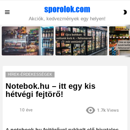
S
Menu
S
Akciók, kedvezmények egy helyen!
LATEST
STORIES
HÍREK-ÉRDEKESSÉGEK
Notebok.hu – itt egy kis
hétvégi fejtörő!
10 éve
1.7k
Views