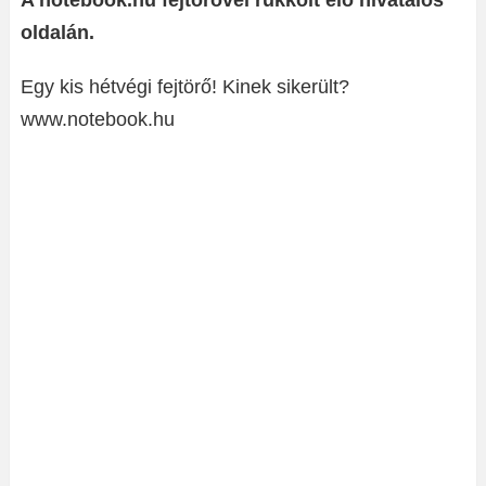
A notebook.hu fejtörővel rukkolt elő hivatalos
oldalán.
Egy kis hétvégi fejtörő! Kinek sikerült?
www.notebook.hu