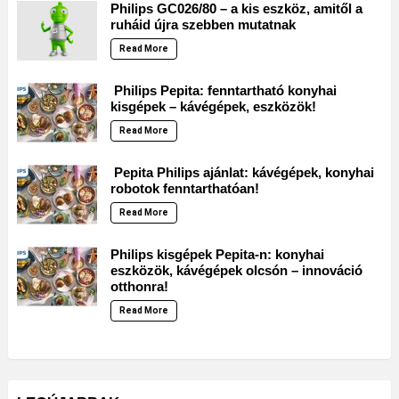
Philips GC026/80 – a kis eszköz, amitől a
ruháid újra szebben mutatnak
Read More
Philips Pepita: fenntartható konyhai
kisgépek – kávégépek, eszközök!
Read More
Pepita Philips ajánlat: kávégépek, konyhai
robotok fenntarthatóan!
Read More
Philips kisgépek Pepita-n: konyhai
eszközök, kávégépek olcsón – innováció
otthonra!
Read More