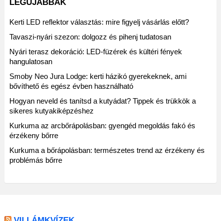
LEGÚJABBAK
Kerti LED reflektor választás: mire figyelj vásárlás előtt?
Tavaszi-nyári szezon: dolgozz és pihenj tudatosan
Nyári terasz dekoráció: LED-füzérek és kültéri fények
hangulatosan
Smoby Neo Jura Lodge: kerti házikó gyerekeknek, ami
bővíthető és egész évben használható
Hogyan neveld és tanítsd a kutyádat? Tippek és trükkök a
sikeres kutyakiképzéshez
Kurkuma az arcbőrápolásban: gyengéd megoldás fakó és
érzékeny bőrre
Kurkuma a bőrápolásban: természetes trend az érzékeny és
problémás bőrre
VILLÁMKVÍZEK