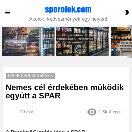
S
Menu
S
Akciók, kedvezmények egy helyen!
LATEST
STORIES
HÍREK-ÉRDEKESSÉGEK
Nemes cél érdekében müködik
együtt a SPAR
10 éve
1.5k
Views