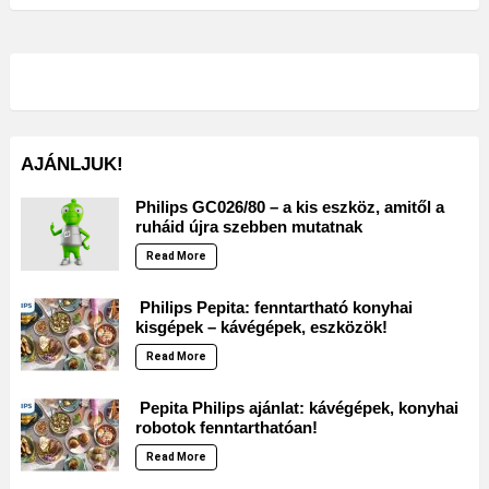
AJÁNLJUK!
Philips GC026/80 – a kis eszköz, amitől a
ruháid újra szebben mutatnak
Read More
Philips Pepita: fenntartható konyhai
kisgépek – kávégépek, eszközök!
Read More
Pepita Philips ajánlat: kávégépek, konyhai
robotok fenntarthatóan!
Read More