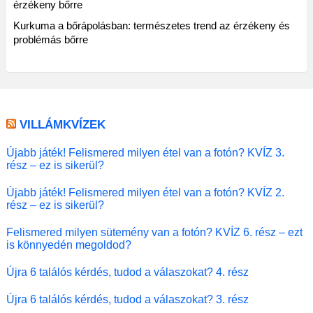
érzékeny bőrre
Kurkuma a bőrápolásban: természetes trend az érzékeny és
problémás bőrre
VILLÁMKVÍZEK
Újabb játék! Felismered milyen étel van a fotón? KVÍZ 3.
rész – ez is sikerül?
Újabb játék! Felismered milyen étel van a fotón? KVÍZ 2.
rész – ez is sikerül?
Felismered milyen sütemény van a fotón? KVÍZ 6. rész – ezt
is könnyedén megoldod?
Újra 6 találós kérdés, tudod a válaszokat? 4. rész
Újra 6 találós kérdés, tudod a válaszokat? 3. rész