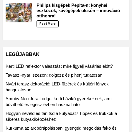
Philips kisgépek Pepita-n: konyhai
eszközök, kávégépek olcsón – innováció
otthonra!
Read More
LEGÚJABBAK
Kerti LED reflektor választás: mire figyelj vásárlás előtt?
Tavaszi-nyári szezon: dolgozz és pihenj tudatosan
Nyári terasz dekoráció: LED-füzérek és kültéri fények
hangulatosan
Smoby Neo Jura Lodge: kerti házikó gyerekeknek, ami
bővíthető és egész évben használható
Hogyan neveld és tanítsd a kutyádat? Tippek és trükkök a
sikeres kutyakiképzéshez
Kurkuma az arcbőrápolásban: gyengéd megoldás fakó és