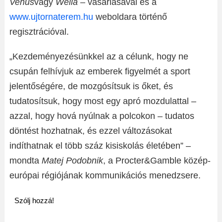
Venus
vagy
Wella
– vásárlásával és a
www.ujtornaterem.hu
weboldara történő
regisztrációval.
„Kezdeményezésünkkel az a célunk, hogy ne
csupán felhívjuk az emberek figyelmét a sport
jelentőségére, de mozgósítsuk is őket, és
tudatosítsuk, hogy most egy apró mozdulattal –
azzal, hogy hová nyúlnak a polcokon – tudatos
döntést hozhatnak, és ezzel változásokat
indíthatnak el több száz kisiskolás életében” –
mondta
Matej Podobnik
, a Procter&Gamble közép-
európai régiójának kommunikációs menedzsere.
Szólj hozzá!