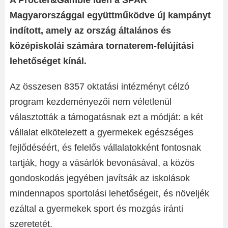
A Procter&Gamble idén a SPAR
Magyarországgal együttműködve új kampányt
indított, amely az ország általános és
középiskolái számára tornaterem-felújítási
lehetőséget kínál.
Az összesen 8357 oktatási intézményt célzó
program kezdeményezői nem véletlenül
választották a támogatásnak ezt a módját: a két
vállalat elkötelezett a gyermekek egészséges
fejlődéséért, és felelős vállalatokként fontosnak
tartják, hogy a vásárlók bevonásával, a közös
gondoskodás jegyében javítsák az iskolások
mindennapos sportolási lehetőségeit, és növeljék
ezáltal a gyermekek sport és mozgás iránti
szeretetét.