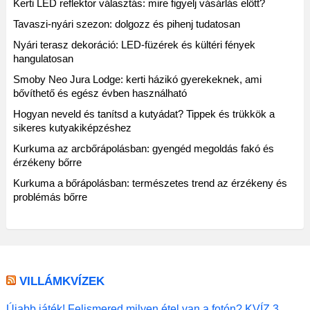
Kerti LED reflektor választás: mire figyelj vásárlás előtt?
Tavaszi-nyári szezon: dolgozz és pihenj tudatosan
Nyári terasz dekoráció: LED-füzérek és kültéri fények
hangulatosan
Smoby Neo Jura Lodge: kerti házikó gyerekeknek, ami
bővíthető és egész évben használható
Hogyan neveld és tanítsd a kutyádat? Tippek és trükkök a
sikeres kutyakiképzéshez
Kurkuma az arcbőrápolásban: gyengéd megoldás fakó és
érzékeny bőrre
Kurkuma a bőrápolásban: természetes trend az érzékeny és
problémás bőrre
VILLÁMKVÍZEK
Újabb játék! Felismered milyen étel van a fotón? KVÍZ 3.