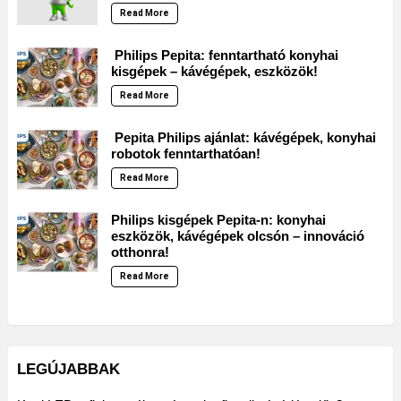
Read More
Philips Pepita: fenntartható konyhai
kisgépek – kávégépek, eszközök!
Read More
Pepita Philips ajánlat: kávégépek, konyhai
robotok fenntarthatóan!
Read More
Philips kisgépek Pepita-n: konyhai
eszközök, kávégépek olcsón – innováció
otthonra!
Read More
LEGÚJABBAK