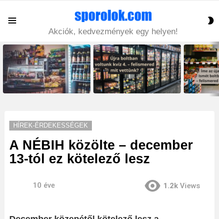
S
Menu
S
Akciók, kedvezmények egy helyen!
LATEST
STORIES
HÍREK-ÉRDEKESSÉGEK
A NÉBIH közölte – december
13-tól ez kötelező lesz
10 éve
1.2k
Views