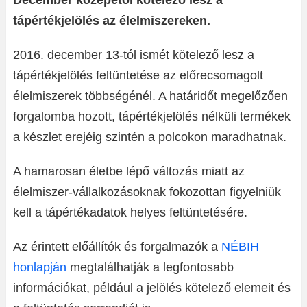
December közepétől kötelező lesz a
tápértékjelölés az élelmiszereken.
2016. december 13-tól ismét kötelező lesz a
tápértékjelölés feltüntetése az előrecsomagolt
élelmiszerek többségénél. A határidőt megelőzően
forgalomba hozott, tápértékjelölés nélküli termékek
a készlet erejéig szintén a polcokon maradhatnak.
A hamarosan életbe lépő változás miatt az
élelmiszer-vállalkozásoknak fokozottan figyelniük
kell a tápértékadatok helyes feltüntetésére.
Az érintett előállítók és forgalmazók a
NÉBIH
honlapján
megtalálhatják a legfontosabb
információkat, például a jelölés kötelező elemeit és