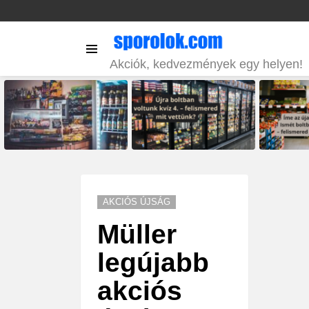
Menu
Akciók, kedvezmények egy helyen!
LATEST
STORIES
AKCIÓS ÚJSÁG
Müller
legújabb
akciós