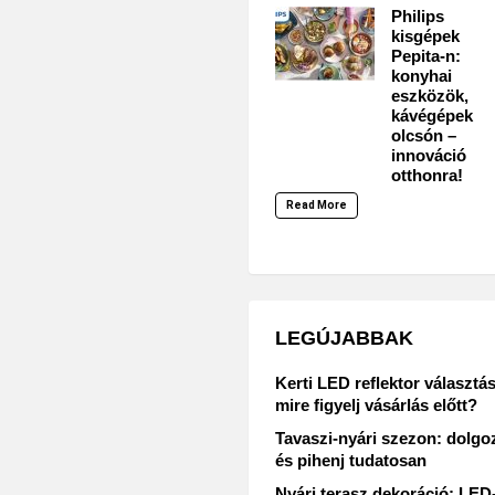
Philips
kisgépek
Pepita-n:
konyhai
eszközök,
kávégépek
olcsón –
innováció
otthonra!
Read More
LEGÚJABBAK
Kerti LED reflektor választás
mire figyelj vásárlás előtt?
Tavaszi-nyári szezon: dolgo
és pihenj tudatosan
Nyári terasz dekoráció: LED