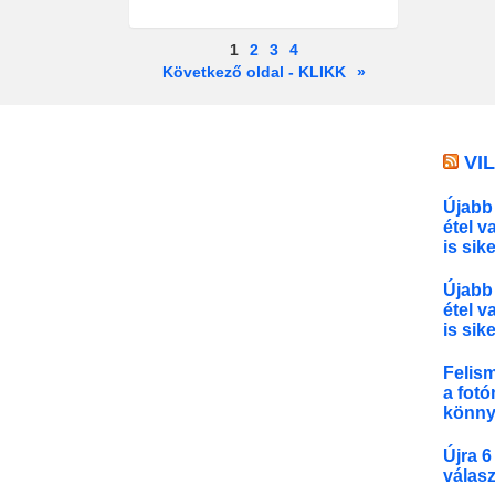
1
2
3
4
Következő oldal - KLIKK
»
VI
Újabb 
étel v
is sik
Újabb 
étel v
is sik
Felis
a fotó
könny
Újra 6
válasz