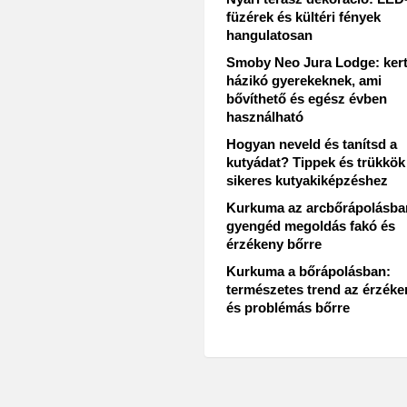
füzérek és kültéri fények
hangulatosan
Smoby Neo Jura Lodge: kert
házikó gyerekeknek, ami
bővíthető és egész évben
használható
Hogyan neveld és tanítsd a
kutyádat? Tippek és trükkök
sikeres kutyakiképzéshez
Kurkuma az arcbőrápolásba
gyengéd megoldás fakó és
érzékeny bőrre
Kurkuma a bőrápolásban:
természetes trend az érzéke
és problémás bőrre