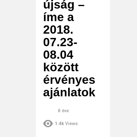
újság –
íme a
2018.
07.23-
08.04
között
érvényes
ajánlatok
8 éve
1.4k
Views