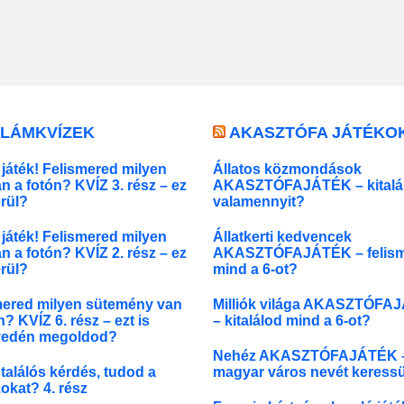
LLÁMKVÍZEK
AKASZTÓFA JÁTÉKO
játék! Felismered milyen
Állatos közmondások
an a fotón? KVÍZ 3. rész – ez
AKASZTÓFAJÁTÉK – kitalá
erül?
valamennyit?
játék! Felismered milyen
Állatkerti kedvencek
an a fotón? KVÍZ 2. rész – ez
AKASZTÓFAJÁTÉK – felis
erül?
mind a 6-ot?
mered milyen sütemény van
Milliók világa AKASZTÓFA
n? KVÍZ 6. rész – ezt is
– kitalálod mind a 6-ot?
edén megoldod?
Nehéz AKASZTÓFAJÁTÉK –
 találós kérdés, tudod a
magyar város nevét keress
okat? 4. rész