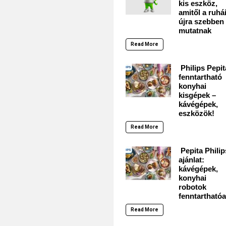
kis eszköz,
amitől a ruhá
újra szebben
mutatnak
Read More
Philips Pepit
fenntartható
konyhai
kisgépek –
kávégépek,
eszközök!
Read More
Pepita Philip
ajánlat:
kávégépek,
konyhai
robotok
fenntarthatóa
Read More