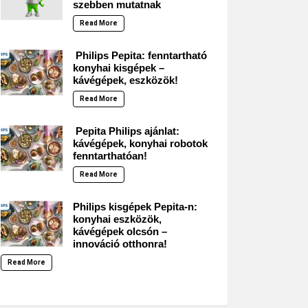
szebben mutatnak
Read More
Philips Pepita: fenntartható
konyhai kisgépek –
kávégépek, eszközök!
Read More
Pepita Philips ajánlat:
kávégépek, konyhai robotok
fenntarthatóan!
Read More
Philips kisgépek Pepita-n:
konyhai eszközök,
kávégépek olcsón –
innováció otthonra!
Read More