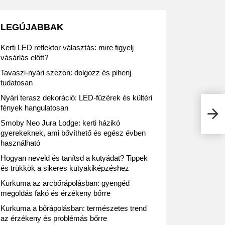
LEGÚJABBAK
Kerti LED reflektor választás: mire figyelj
vásárlás előtt?
Tavaszi-nyári szezon: dolgozz és pihenj
tudatosan
Nyári terasz dekoráció: LED-füzérek és kültéri
fények hangulatosan
Telef
Smoby Neo Jura Lodge: kerti házikó
gyerekeknek, ami bővíthető és egész évben
használható
Hogyan neveld és tanítsd a kutyádat? Tippek
és trükkök a sikeres kutyakiképzéshez
Kurkuma az arcbőrápolásban: gyengéd
megoldás fakó és érzékeny bőrre
Kurkuma a bőrápolásban: természetes trend
az érzékeny és problémás bőrre