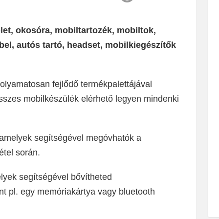
let, okosóra, mobiltartozék, mobiltok,
ábel, autós tartó, headset, mobilkiegészítők
folyamatosan fejlődő termékpalettájával
összes mobilkészülék elérhető legyen mindenki
, amelyek segítségével megóvhatók a
tel során.
yek segítségével bővítheted
nt pl. egy memóriakártya vagy bluetooth