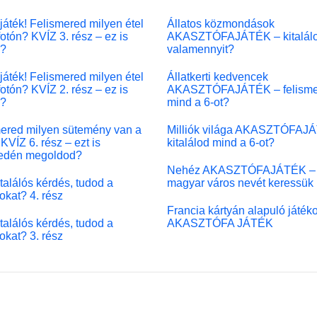
játék! Felismered milyen étel
Állatos közmondások
fotón? KVÍZ 3. rész – ez is
AKASZTÓFAJÁTÉK – kitalál
l?
valamennyit?
játék! Felismered milyen étel
Állatkerti kedvencek
fotón? KVÍZ 2. rész – ez is
AKASZTÓFAJÁTÉK – felisme
l?
mind a 6-ot?
ered milyen sütemény van a
Milliók világa AKASZTÓFAJ
KVÍZ 6. rész – ezt is
kitalálod mind a 6-ot?
edén megoldod?
Nehéz AKASZTÓFAJÁTÉK –
 találós kérdés, tudod a
magyar város nevét keressük
okat? 4. rész
Francia kártyán alapuló játék
 találós kérdés, tudod a
AKASZTÓFA JÁTÉK
okat? 3. rész