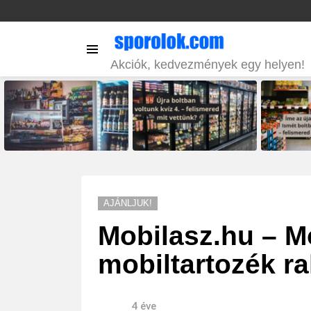
Menu
Akciók, kedvezmények egy helyen!
LATEST
STORIES
AJÁNLJUK!
Mobilasz.hu – Mo
mobiltartozék ra
4 éve