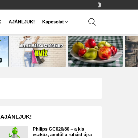
SWITCH
SKIN
SEARCH
K
AJÁNLJUK!
Kapcsolat
AJÁNLJUK!
Philips GC026/80 – a kis
eszköz, amitől a ruháid újra