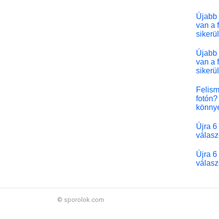
Újabb 
van a 
sikerü
Újabb 
van a 
sikerü
Felism
fotón? 
könny
Újra 6
válasz
Újra 6
válasz
© sporolok.com