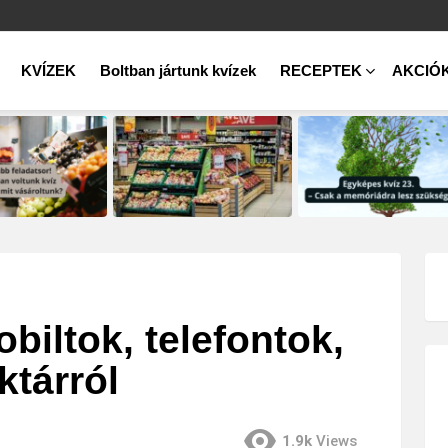
KVÍZEK
Boltban jártunk kvízek
RECEPTEK
AKCIÓ
biltok, telefontok,
ktárról
1.9k
Views